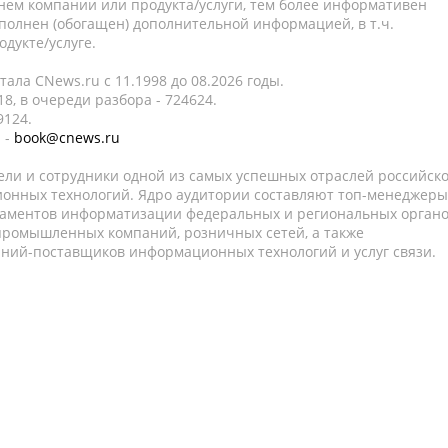
нем компании или продукта/услуги, тем более информативен
полнен (обогащен) дополнительной информацией, в т.ч.
дукте/услуге.
ала CNews.ru c 11.1998 до 08.2026 годы.
8, в очереди разбора - 724624.
9124.
 -
book@cnews.ru
ели и сотрудники одной из самых успешных отраслей российск
онных технологий. Ядро аудитории составляют топ-менеджеры
таментов информатизации федеральных и региональных орган
 промышленных компаний, розничных сетей, а также
аний-поставщиков информационных технологий и услуг связи.