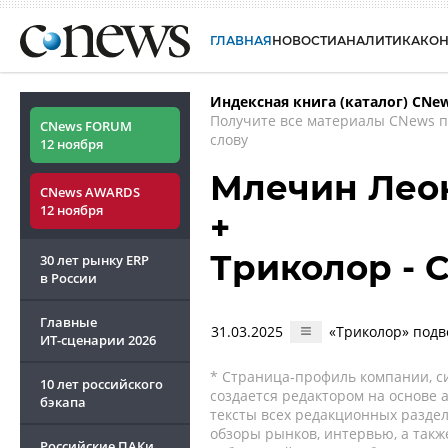
ГЛАВНАЯ
НОВОСТИ
АНАЛИТИКА
КО
Индексная книга (каталог) CNe
Получите все материалы CNews 
CNews FORUM
слову
12 ноября
Млечин Лео
CNews AWARDS
12 ноября
+
Триколор - 
30 лет рынку ERP
в России
Главные
31.03.2025
«Триколор» подве
ИТ-сценарии
2026
* Страница-профиль компании, сис
10 лет российского
создается редактором на основе
бэкапа
тексты всех редакционных раздел
обзоры рынков, интервью, а такж
Российские ПАКи