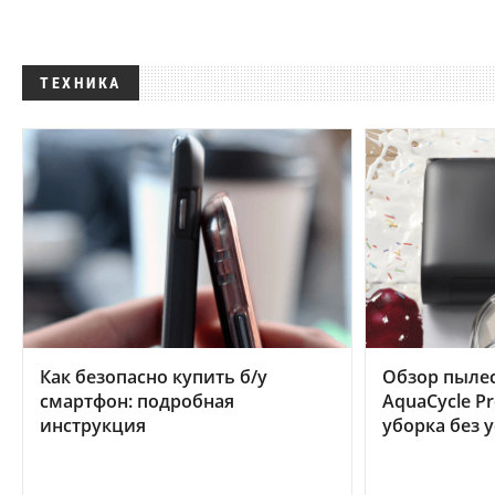
ТЕХНИКА
Как безопасно купить б/у
Обзор пылес
смартфон: подробная
AquaCycle Pr
инструкция
уборка без 