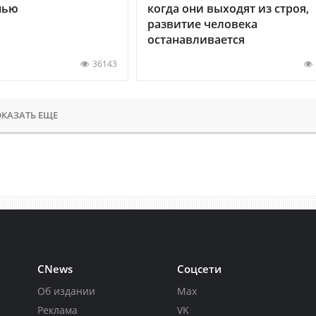
нью
когда они выходят из строя,
развитие человека
останавливается
36143
КАЗАТЬ ЕЩЕ
CNews
Соцсети
Об издании
Max
Реклама
VK