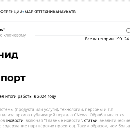
НФЕРЕНЦИИ
МАРКЕТ
ТЕХНИКА
НАУКА
ТВ
ws
*
по ключевому
Все категории
199124
нид
Спорт
л итоги работы в 2024 году
темы (продукта или услуги), технологии, персоны и т.п.
 анализа архива публикаций портала CNews. Обрабатываются
ов (
новости
, включая "Главные новости",
статьи
, аналитически
е содержание партнёрских проектов). Таким образом, чем боль