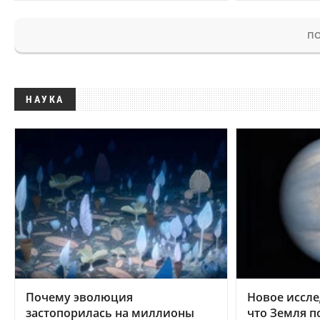
ПО
НАУКА
Почему эволюция
Новое иссле
застопорилась на миллионы
что Земля п