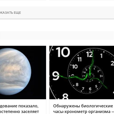
КАЗАТЬ ЕЩЕ
дование показало,
Обнаружены биологические
остепенно заселяет
часы-хронометр организма 