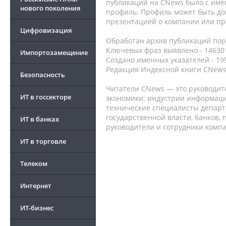
публикаций на CNews было с име
нового поколения
профиль. Профиль может быть до
презентацией о компании или про
Цифровизация
Обработан архив публикаций порт
Ключевых фраз выявлено - 146301
Импортозамещение
Создано именных указателей - 19
Редакция Индексной книги CNews
Безопасность
Читатели CNews — это руководит
ИТ в госсекторе
экономики: индустрии информаци
технические специалисты депар
государственной власти, банков,
ИТ в банках
руководители и сотрудники комп
ИТ в торговле
Телеком
Интернет
ИТ-бизнес