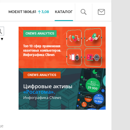
MOEXIT
1806,61
3,08
КАТАЛОГ
CNEWS ANALYTICS
▼
Топ-10 сфер применения
квантовых компьютеров.
Инфографика CNews
CNEWS ANALYTICS
Цифровые активы
«Росатома».
Инфографика CNews
е
ше