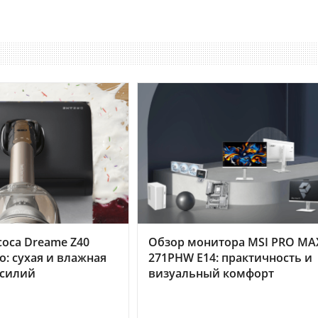
оса Dreame Z40
Обзор монитора MSI PRO MA
o: сухая и влажная
271PHW E14: практичность и
усилий
визуальный комфорт