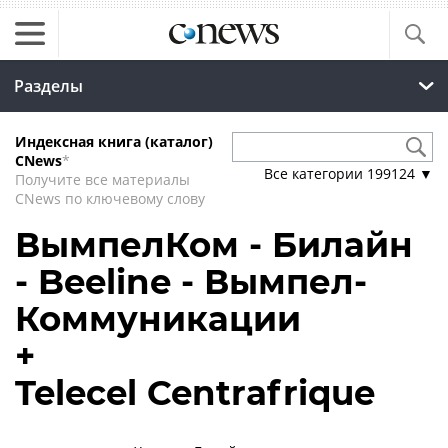
Разделы
Индексная книга (каталог)
CNews
*
Все категории
199124
▼
Получите все материалы
CNews по ключевому слову
ВымпелКом - Билайн
- Beeline - Вымпел-
Коммуникации
+
Telecel Centrafrique