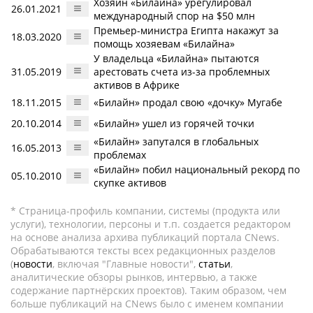
Хозяин «Билайна» урегулировал
26.01.2021
международный спор на $50 млн
Премьер-министра Египта накажут за
18.03.2020
помощь хозяевам «Билайна»
У владельца «Билайна» пытаются
31.05.2019
арестовать счета из-за проблемных
активов в Африке
18.11.2015
«Билайн» продал свою «дочку» Мугабе
20.10.2014
«Билайн» ушел из горячей точки
«Билайн» запутался в глобальных
16.05.2013
проблемах
«Билайн» побил национальный рекорд по
05.10.2010
скупке активов
* Страница-профиль компании, системы (продукта или
услуги), технологии, персоны и т.п. создается редактором
на основе анализа архива публикаций портала CNews.
Обрабатываются тексты всех редакционных разделов
(
новости
, включая "Главные новости",
статьи
,
аналитические обзоры рынков, интервью, а также
содержание партнёрских проектов). Таким образом, чем
больше публикаций на CNews было с именем компании