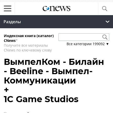
Разделы
Индексная книга (каталог)
CNews
*
Все категории
199092
▼
Получите все материалы
CNews по ключевому слову
ВымпелКом - Билайн
- Beeline - Вымпел-
Коммуникации
+
1С Game Studios