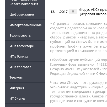
нового поколения
«Корус-АКС» пре
13.11.2017
цифровая школа
Цифровизация
* Страница-профиль компании, сис
Импортозамещение
создается редактором на основе
тексты всех редакционных раздел
Безопасность
обзоры рынков, интервью, а такж
публикаций на CNews было с име
ИТ в госсекторе
профиль. Профиль может быть до
презентацией о компании или про
ИТ в банках
Обработан архив публикаций порт
Ключевых фраз выявлено - 146332
ИТ в торговле
Создано именных указателей - 19
Редакция Индексной книги CNews
Телеком
Читатели CNews — это руководит
экономики: индустрии информаци
Интернет
технические специалисты депар
государственной власти, банков,
ИТ-бизнес
руководители и сотрудники комп