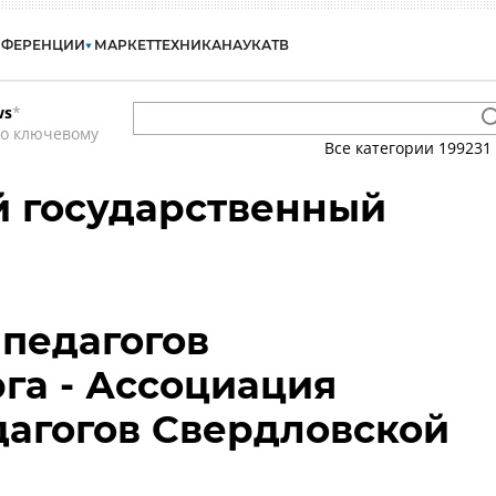
НФЕРЕНЦИИ
МАРКЕТ
ТЕХНИКА
НАУКА
ТВ
ws
*
по ключевому
Все категории
199231
й государственный
педагогов
га - Ассоциация
агогов Свердловской