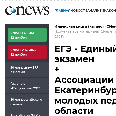
ГЛАВНАЯ
НОВОСТИ
АНАЛИТИКА
КО
Индексная книга (каталог) CNe
Получите все материалы CNews 
CNews FORUM
слову
12 ноября
ЕГЭ - Едины
CNews AWARDS
12 ноября
экзамен
+
30 лет рынку ERP
в России
Ассоциации 
Главные
Екатеринбур
ИТ-сценарии
2026
молодых пед
10 лет российского
бэкапа
области
Российские ПАКи