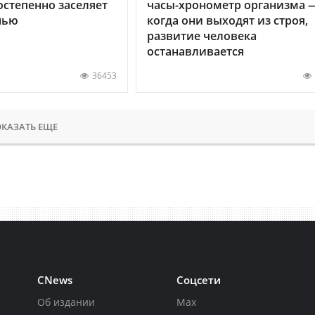
остепенно заселяет
часы-хронометр организма 
нью
когда они выходят из строя,
развитие человека
останавливается
36453
КАЗАТЬ ЕЩЕ
CNews
Соцсети
Об издании
Max