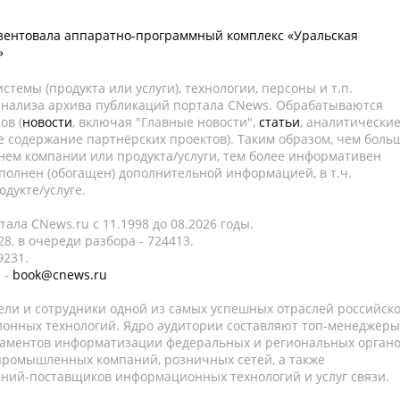
зентовала аппаратно-программный комплекс «Уральская
»
темы (продукта или услуги), технологии, персоны и т.п.
 анализа архива публикаций портала CNews. Обрабатываются
ов (
новости
, включая "Главные новости",
статьи
, аналитически
е содержание партнёрских проектов). Таким образом, чем боль
нем компании или продукта/услуги, тем более информативен
полнен (обогащен) дополнительной информацией, в т.ч.
дукте/услуге.
ала CNews.ru c 11.1998 до 08.2026 годы.
8, в очереди разбора - 724413.
9231.
 -
book@cnews.ru
ели и сотрудники одной из самых успешных отраслей российск
онных технологий. Ядро аудитории составляют топ-менеджеры
таментов информатизации федеральных и региональных орган
 промышленных компаний, розничных сетей, а также
аний-поставщиков информационных технологий и услуг связи.