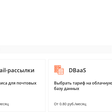
ail-рассылки
DBaaS
иса для почтовых
Выбрать тариф на облачну
базу данных
месяц
От 0.80 руб./месяц