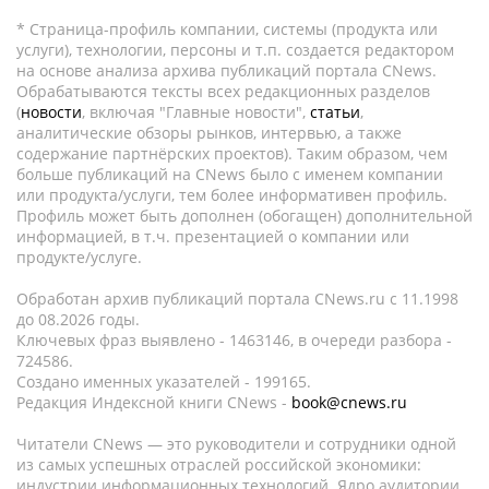
* Страница-профиль компании, системы (продукта или
услуги), технологии, персоны и т.п. создается редактором
на основе анализа архива публикаций портала CNews.
Обрабатываются тексты всех редакционных разделов
(
новости
, включая "Главные новости",
статьи
,
аналитические обзоры рынков, интервью, а также
содержание партнёрских проектов). Таким образом, чем
больше публикаций на CNews было с именем компании
или продукта/услуги, тем более информативен профиль.
Профиль может быть дополнен (обогащен) дополнительной
информацией, в т.ч. презентацией о компании или
продукте/услуге.
Обработан архив публикаций портала CNews.ru c 11.1998
до 08.2026 годы.
Ключевых фраз выявлено - 1463146, в очереди разбора -
724586.
Создано именных указателей - 199165.
Редакция Индексной книги CNews -
book@cnews.ru
Читатели CNews — это руководители и сотрудники одной
из самых успешных отраслей российской экономики:
индустрии информационных технологий. Ядро аудитории