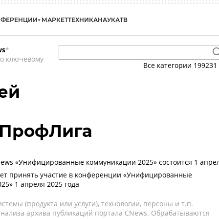
НФЕРЕНЦИИ
МАРКЕТ
ТЕХНИКА
НАУКА
ТВ
ws
*
по ключевому
Все категории
199231
ей
- ПрофЛига
ews «Унифицированные коммуникации 2025» состоится 1 апре
ет принять участие в конференции «Унифицированные
25» 1 апреля 2025 года
темы (продукта или услуги), технологии, персоны и т.п.
 анализа архива публикаций портала CNews. Обрабатываются