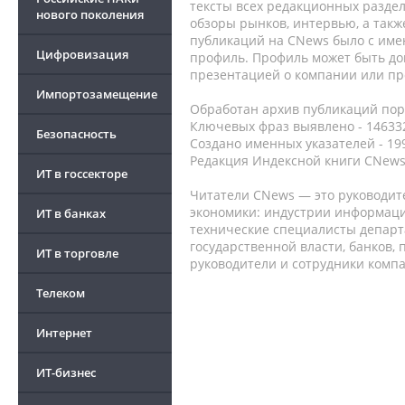
тексты всех редакционных раздел
нового поколения
обзоры рынков, интервью, а такж
публикаций на CNews было с име
Цифровизация
профиль. Профиль может быть до
презентацией о компании или про
Импортозамещение
Обработан архив публикаций порт
Ключевых фраз выявлено - 146332
Безопасность
Создано именных указателей - 19
Редакция Индексной книги CNews
ИТ в госсекторе
Читатели CNews — это руководит
экономики: индустрии информаци
ИТ в банках
технические специалисты депар
государственной власти, банков,
ИТ в торговле
руководители и сотрудники комп
Телеком
Интернет
ИТ-бизнес