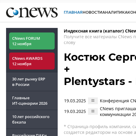
ГЛАВНАЯ
НОВОСТИ
АНАЛИТИКА
КО
Индексная книга (каталог) CNe
Получите все материалы CNews 
CNews FORUM
слову
12 ноября
Костюк Серг
CNews AWARDS
12 ноября
+
Plentystars 
30 лет рынку ERP
в России
Главные
19.03.2025
Конференция CN
ИТ-сценарии
2026
CNews приглаша
19.03.2025
коммуникации 20
10 лет российского
бэкапа
* Страница-профиль компании, сис
создается редактором на основе
Российские ПАКи