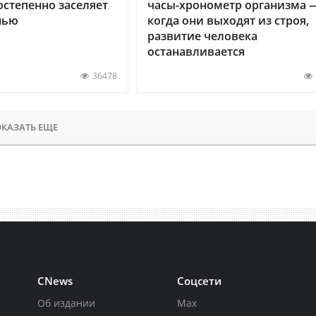
остепенно заселяет
часы-хронометр организма 
нью
когда они выходят из строя,
развитие человека
останавливается
36478
КАЗАТЬ ЕЩЕ
CNews
Соцсети
Об издании
Max