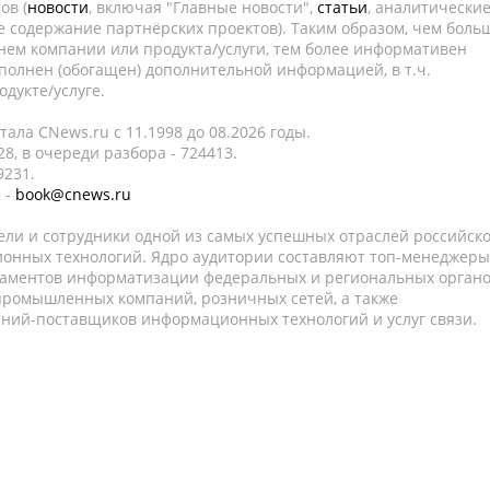
ов (
новости
, включая "Главные новости",
статьи
, аналитически
е содержание партнёрских проектов). Таким образом, чем боль
нем компании или продукта/услуги, тем более информативен
полнен (обогащен) дополнительной информацией, в т.ч.
дукте/услуге.
ала CNews.ru c 11.1998 до 08.2026 годы.
8, в очереди разбора - 724413.
9231.
 -
book@cnews.ru
ели и сотрудники одной из самых успешных отраслей российск
онных технологий. Ядро аудитории составляют топ-менеджеры
таментов информатизации федеральных и региональных орган
 промышленных компаний, розничных сетей, а также
аний-поставщиков информационных технологий и услуг связи.