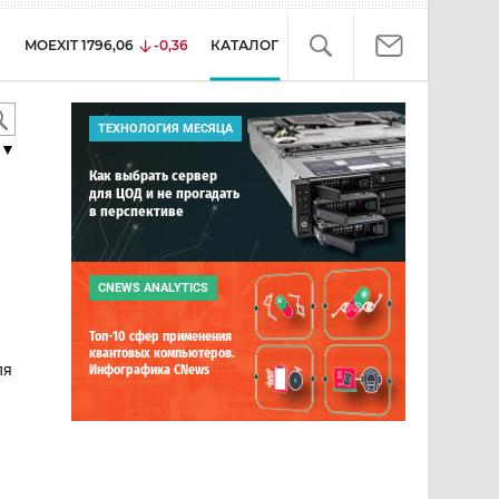
MOEXIT
1796,06
-0,36
КАТАЛОГ
ТЕХНОЛОГИЯ МЕСЯЦА
▼
Как выбрать сервер
для ЦОД и не прогадать
в перспективе
CNEWS ANALYTICS
Топ-10 сфер применения
квантовых компьютеров.
ля
Инфографика CNews