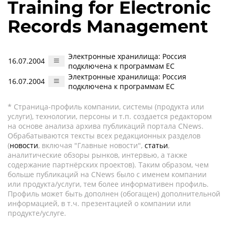
Training for Electronic
Records Management
Электронные хранилища: Россия
16.07.2004
подключена к программам ЕС
Электронные хранилища: Россия
16.07.2004
подключена к программам ЕС
* Страница-профиль компании, системы (продукта или
услуги), технологии, персоны и т.п. создается редактором
на основе анализа архива публикаций портала CNews.
Обрабатываются тексты всех редакционных разделов
(
новости
, включая "Главные новости",
статьи
,
аналитические обзоры рынков, интервью, а также
содержание партнёрских проектов). Таким образом, чем
больше публикаций на CNews было с именем компании
или продукта/услуги, тем более информативен профиль.
Профиль может быть дополнен (обогащен) дополнительной
информацией, в т.ч. презентацией о компании или
продукте/услуге.