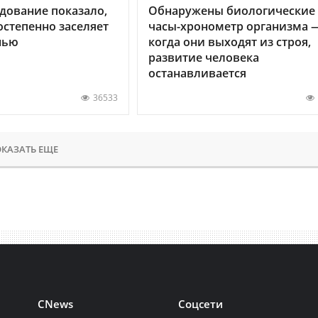
дование показало,
Обнаружены биологические
остепенно заселяет
часы-хронометр организма 
нью
когда они выходят из строя,
развитие человека
останавливается
36533
КАЗАТЬ ЕЩЕ
CNews
Соцсети