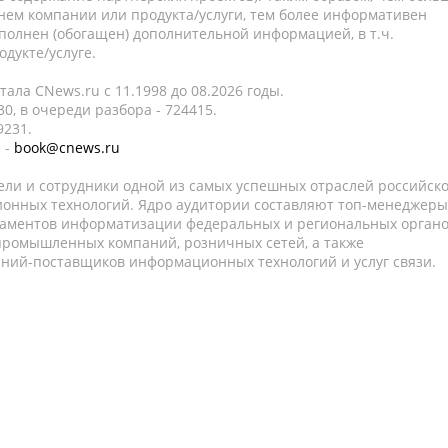
нем компании или продукта/услуги, тем более информативен
полнен (обогащен) дополнительной информацией, в т.ч.
дукте/услуге.
ала CNews.ru c 11.1998 до 08.2026 годы.
0, в очереди разбора - 724415.
9231.
 -
book@cnews.ru
ели и сотрудники одной из самых успешных отраслей российск
онных технологий. Ядро аудитории составляют топ-менеджеры
таментов информатизации федеральных и региональных орган
 промышленных компаний, розничных сетей, а также
аний-поставщиков информационных технологий и услуг связи.