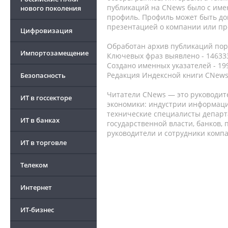
публикаций на CNews было с име
нового поколения
профиль. Профиль может быть до
презентацией о компании или про
Цифровизация
Обработан архив публикаций порт
Импортозамещение
Ключевых фраз выявлено - 146333
Создано именных указателей - 19
Редакция Индексной книги CNews
Безопасность
Читатели CNews — это руководит
ИТ в госсекторе
экономики: индустрии информаци
технические специалисты депар
ИТ в банках
государственной власти, банков,
руководители и сотрудники комп
ИТ в торговле
Телеком
Интернет
ИТ-бизнес