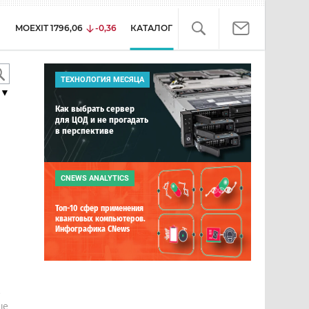
MOEXIT
1796,06
-0,36
КАТАЛОГ
ТЕХНОЛОГИЯ МЕСЯЦА
▼
Как выбрать сервер
для ЦОД и не прогадать
в перспективе
CNEWS ANALYTICS
Топ-10 сфер применения
квантовых компьютеров.
Инфографика CNews
е
ше