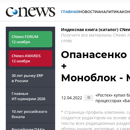
ГЛАВНАЯ
НОВОСТИ
АНАЛИТИКА
КО
Индексная книга (каталог) CNe
Получите все материалы CNews 
CNews FORUM
слову
12 ноября
Опанасенко 
CNews AWARDS
12 ноября
+
Моноблок - 
30 лет рынку ERP
в России
Главные
«Ростех» купил 
12.04.2022
ИТ-сценарии
2026
процессорах «Ба
10 лет российского
* Страница-профиль компании, сис
бэкапа
создается редактором на основе
тексты всех редакционных раздел
обзоры рынков, интервью, а такж
Российские ПАКи