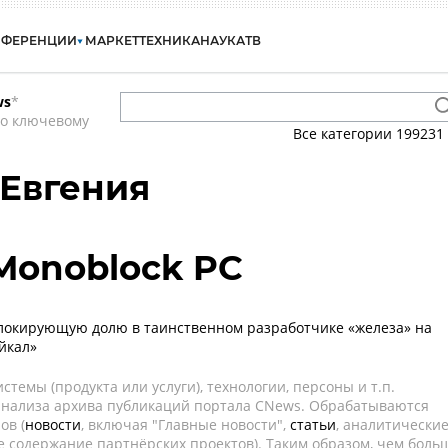
НФЕРЕНЦИИ
МАРКЕТ
ТЕХНИКА
НАУКА
ТВ
ws
*
по ключевому
Все категории
199231
Евгения
Monoblock PC
блокирующую долю в таинственном разработчике «железа» на
йкал»
темы (продукта или услуги), технологии, персоны и т.п.
 анализа архива публикаций портала CNews. Обрабатываются
ов (
новости
, включая "Главные новости",
статьи
, аналитически
е содержание партнёрских проектов). Таким образом, чем боль