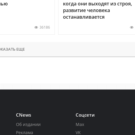
нью
когда они выходят из строя,
развитие человека
останавливается
36186
КАЗАТЬ ЕЩЕ
CNews
Соцсети
Об издании
Max
Реклама
VK