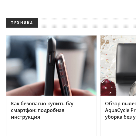
ТЕХНИКА
Как безопасно купить б/у
Обзор пылес
смартфон: подробная
AquaCycle Pr
инструкция
уборка без 