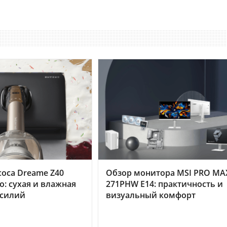
оса Dreame Z40
Обзор монитора MSI PRO MA
o: сухая и влажная
271PHW E14: практичность и
усилий
визуальный комфорт