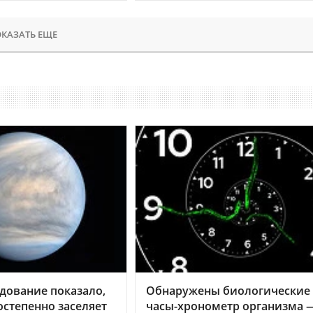
КАЗАТЬ ЕЩЕ
дование показало,
Обнаружены биологические
остепенно заселяет
часы-хронометр организма 