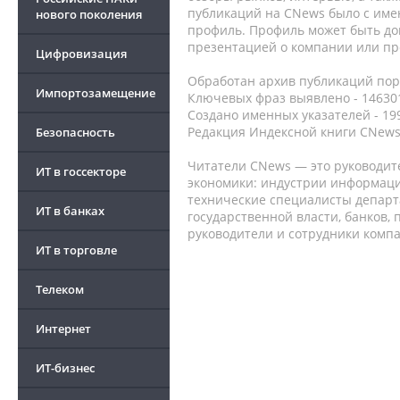
публикаций на CNews было с име
нового поколения
профиль. Профиль может быть до
презентацией о компании или про
Цифровизация
Обработан архив публикаций порт
Импортозамещение
Ключевых фраз выявлено - 146301
Создано именных указателей - 19
Редакция Индексной книги CNews
Безопасность
Читатели CNews — это руководит
ИТ в госсекторе
экономики: индустрии информаци
технические специалисты депар
ИТ в банках
государственной власти, банков,
руководители и сотрудники комп
ИТ в торговле
Телеком
Интернет
ИТ-бизнес