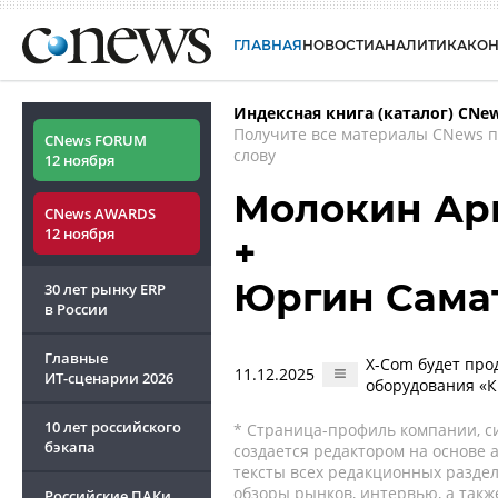
ГЛАВНАЯ
НОВОСТИ
АНАЛИТИКА
КО
Индексная книга (каталог) CNe
Получите все материалы CNews 
CNews FORUM
слову
12 ноября
Молокин Ар
CNews AWARDS
12 ноября
+
Юргин Сама
30 лет рынку ERP
в России
Главные
X-Com будет про
11.12.2025
ИТ-сценарии
2026
оборудования «К
10 лет российского
* Страница-профиль компании, сис
бэкапа
создается редактором на основе
тексты всех редакционных раздел
обзоры рынков, интервью, а такж
Российские ПАКи