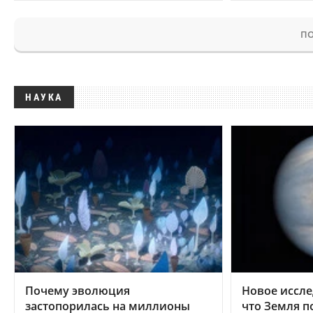
ПО
НАУКА
Почему эволюция
Новое иссле
застопорилась на миллионы
что Земля п