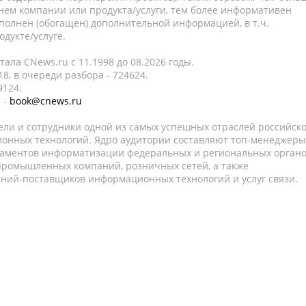
нем компании или продукта/услуги, тем более информативен
полнен (обогащен) дополнительной информацией, в т.ч.
дукте/услуге.
ала CNews.ru c 11.1998 до 08.2026 годы.
8, в очереди разбора - 724624.
9124.
 -
book@cnews.ru
ели и сотрудники одной из самых успешных отраслей российск
онных технологий. Ядро аудитории составляют топ-менеджеры
таментов информатизации федеральных и региональных орган
 промышленных компаний, розничных сетей, а также
аний-поставщиков информационных технологий и услуг связи.