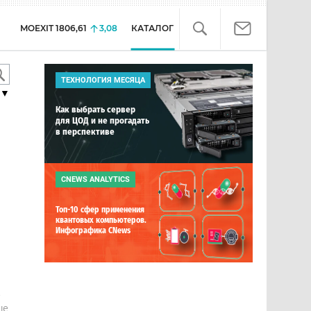
MOEXIT
1806,61
3,08
КАТАЛОГ
ТЕХНОЛОГИЯ МЕСЯЦА
▼
Как выбрать сервер
для ЦОД и не прогадать
в перспективе
CNEWS ANALYTICS
Топ-10 сфер применения
квантовых компьютеров.
Инфографика CNews
е
ше