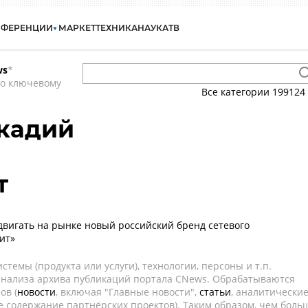
НФЕРЕНЦИИ
МАРКЕТ
ТЕХНИКА
НАУКА
ТВ
ws
*
по ключевому
Все категории
199124
кадий
т
двигать на рынке новый российский бренд сетевого
ит»
темы (продукта или услуги), технологии, персоны и т.п.
 анализа архива публикаций портала CNews. Обрабатываются
ов (
новости
, включая "Главные новости",
статьи
, аналитически
е содержание партнёрских проектов). Таким образом, чем боль