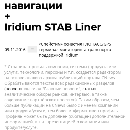
навигации
+
Iridium STAB Liner
«Спейстим» оснастил ГЛОНАСС/GPS
09.11.2016
терминал мониторинга транспорта
поддержкой Iridium
* Страница-профиль компании, системы (продукта или
услуги), технологии, персоны и т.п. создается редактором
на основе анализа архива публикаций портала CNews.
Обрабатываются тексты всех редакционных разделов
(
новости
, включая "Главные новости",
статьи
,
аналитические обзоры рынков, интервью, а также
содержание партнёрских проектов). Таким образом, чем
больше публикаций на CNews было с именем компании
или продукта/услуги, тем более информативен профиль.
Профиль может быть дополнен (обогащен) дополнительной
информацией, в т.ч. презентацией о компании или
продукте/услуге.