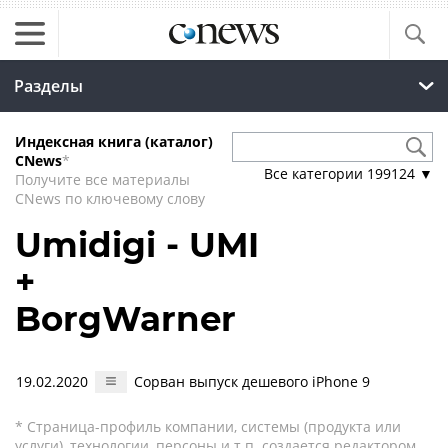
Разделы
Индексная книга (каталог)
CNews
*
Все категории
199124
▼
Получите все материалы
CNews по ключевому слову
Umidigi - UMI
+
BorgWarner
19.02.2020
Сорван выпуск дешевого iPhone 9
* Страница-профиль компании, системы (продукта или
услуги), технологии, персоны и т.п. создается редактором