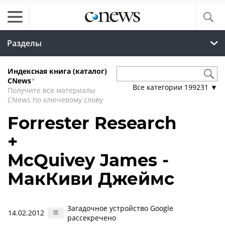
Разделы
Индексная книга (каталог)
CNews
*
Все категории
199231
▼
Получите все материалы
CNews по ключевому слову
Forrester Research
+
McQuivey James -
МакКиви Джеймс
Загадочное устройство Google
14.02.2012
рассекречено