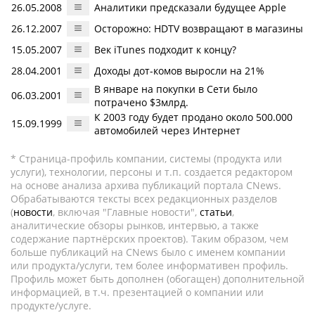
26.05.2008
Аналитики предсказали будущее Apple
26.12.2007
Осторожно: HDTV возвращают в магазины
15.05.2007
Век iTunes подходит к концу?
28.04.2001
Доходы дот-комов выросли на 21%
В январе на покупки в Сети было
06.03.2001
потрачено $3млрд.
К 2003 году будет продано около 500.000
15.09.1999
автомобилей через Интернет
* Страница-профиль компании, системы (продукта или
услуги), технологии, персоны и т.п. создается редактором
на основе анализа архива публикаций портала CNews.
Обрабатываются тексты всех редакционных разделов
(
новости
, включая "Главные новости",
статьи
,
аналитические обзоры рынков, интервью, а также
содержание партнёрских проектов). Таким образом, чем
больше публикаций на CNews было с именем компании
или продукта/услуги, тем более информативен профиль.
Профиль может быть дополнен (обогащен) дополнительной
информацией, в т.ч. презентацией о компании или
продукте/услуге.