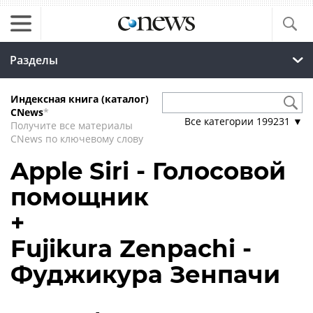
Разделы
Индексная книга (каталог)
CNews
*
Все категории
199231
▼
Получите все материалы
CNews по ключевому слову
Apple Siri - Голосовой
помощник
+
Fujikura Zenpachi -
Фуджикура Зенпачи