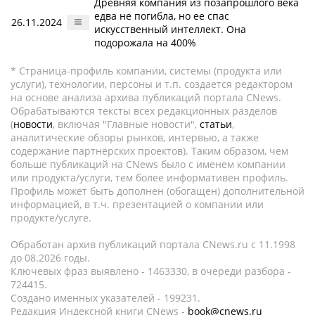
Древняя компания из позапрошлого века
едва не погибла, но ее спас
26.11.2024
искусственный интеллект. Она
подорожала на 400%
* Страница-профиль компании, системы (продукта или
услуги), технологии, персоны и т.п. создается редактором
на основе анализа архива публикаций портала CNews.
Обрабатываются тексты всех редакционных разделов
(
новости
, включая "Главные новости",
статьи
,
аналитические обзоры рынков, интервью, а также
содержание партнёрских проектов). Таким образом, чем
больше публикаций на CNews было с именем компании
или продукта/услуги, тем более информативен профиль.
Профиль может быть дополнен (обогащен) дополнительной
информацией, в т.ч. презентацией о компании или
продукте/услуге.
Обработан архив публикаций портала CNews.ru c 11.1998
до 08.2026 годы.
Ключевых фраз выявлено - 1463330, в очереди разбора -
724415.
Создано именных указателей - 199231.
Редакция Индексной книги CNews -
book@cnews.ru