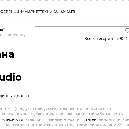
НФЕРЕНЦИИ
МАРКЕТ
ТЕХНИКА
НАУКА
ТВ
ws
*
по ключевому
Все категории
199021
ана
udio
ндианы Джонса
темы (продукта или услуги), технологии, персоны и т.п.
 анализа архива публикаций портала CNews. Обрабатываются
ов (
новости
, включая "Главные новости",
статьи
, аналитически
е содержание партнёрских проектов). Таким образом, чем боль