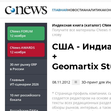
ГЛАВНАЯ
НОВОСТИ
АНАЛИТИКА
КО
Индексная книга (каталог) CNe
Получите все материалы CNews 
CNews FORUM
слову
12 ноября
США - Инди
CNews AWARDS
12 ноября
+
Geomartix St
30 лет рынку ERP
в России
Главные
08.11.2012
3D-принт для И
ИТ-сценарии
2026
* Страница-профиль компании, сис
10 лет российского
создается редактором на основе
бэкапа
тексты всех редакционных раздел
обзоры рынков, интервью, а такж
Российские ПАКи