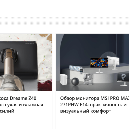
оса Dreame Z40
Обзор монитора MSI PRO MA
o: сухая и влажная
271PHW E14: практичность и
усилий
визуальный комфорт