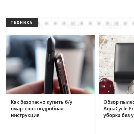
ТЕХНИКА
Как безопасно купить б/у
Обзор пылес
смартфон: подробная
AquaCycle Pr
инструкция
уборка без 