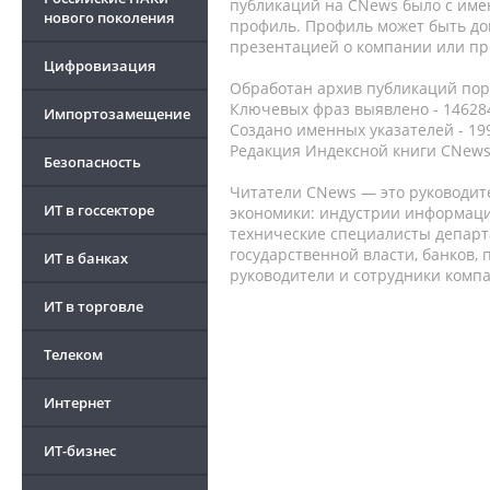
публикаций на CNews было с име
нового поколения
профиль. Профиль может быть до
презентацией о компании или про
Цифровизация
Обработан архив публикаций порт
Ключевых фраз выявлено - 146284
Импортозамещение
Создано именных указателей - 19
Редакция Индексной книги CNews
Безопасность
Читатели CNews — это руководит
ИТ в госсекторе
экономики: индустрии информаци
технические специалисты депар
государственной власти, банков,
ИТ в банках
руководители и сотрудники комп
ИТ в торговле
Телеком
Интернет
ИТ-бизнес