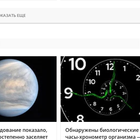
КАЗАТЬ ЕЩЕ
дование показало,
Обнаружены биологические
остепенно заселяет
часы-хронометр организма 