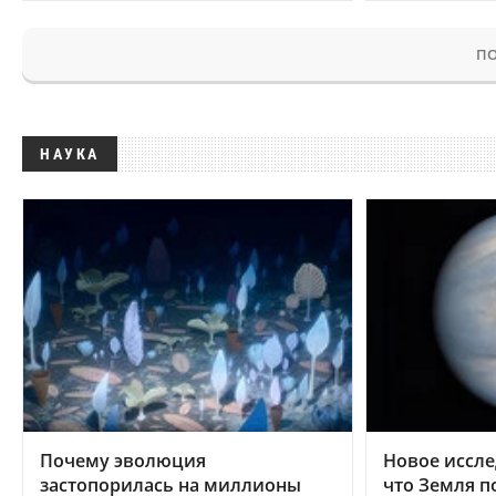
ПО
НАУКА
Почему эволюция
Новое иссле
застопорилась на миллионы
что Земля п