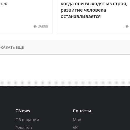
нью
когда они выходят из строя,
развитие человека
останавливается
36089
КАЗАТЬ ЕЩЕ
CNews
Соцсети
Об издании
Max
Реклама
VK