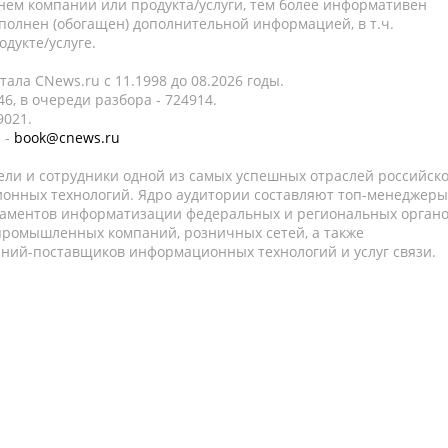
нем компании или продукта/услуги, тем более информативен
полнен (обогащен) дополнительной информацией, в т.ч.
дукте/услуге.
ала CNews.ru c 11.1998 до 08.2026 годы.
6, в очереди разбора - 724914.
9021.
 -
book@cnews.ru
ели и сотрудники одной из самых успешных отраслей российск
онных технологий. Ядро аудитории составляют топ-менеджеры
таментов информатизации федеральных и региональных орган
 промышленных компаний, розничных сетей, а также
аний-поставщиков информационных технологий и услуг связи.