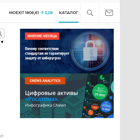
MOEXIT
1806,61
3,08
КАТАЛОГ
МНЕНИЕ МЕСЯЦА
▼
Почему соответствие
стандартам не гарантирует
защиту от киберугроз
CNEWS ANALYTICS
Цифровые активы
«Росатома».
Инфографика CNews
е
ше