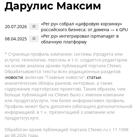
Дарулис Максим
«Рег.ру» собрал «цифровую корзинку»
20.07.2026
российского бизнеса: от домена — к GPU
«Рег.ру» интегрировал ispmanager в
08.04.2025
облачную платформу
* Страница-профиль компании, системы (продукта или
услуги), технологии, персоны и т.п. создается редактором
на основе анализа архива публикаций портала CNews.
Обрабатываются тексты всех редакционных разделов
(
новости
, включая "Главные новости",
статьи
,
аналитические обзоры рынков, интервью, а также
содержание партнёрских проектов). Таким образом, чем
больше публикаций на CNews было с именем компании
или продукта/услуги, тем более информативен профиль.
Профиль может быть дополнен (обогащен) дополнительной
информацией, в т.ч. презентацией о компании или
продукте/услуге.
Обработан архив публикаций портала CNews.ru c 11.1998
до 08.2026 годы.