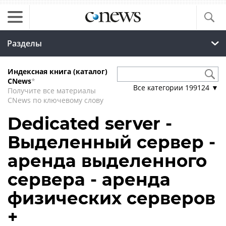
Разделы
Индексная книга (каталог)
CNews
*
Все категории
199124
▼
Получите все материалы
CNews по ключевому слову
Dedicated server -
Выделенный сервер -
аренда выделенного
сервера - аренда
физических серверов
+