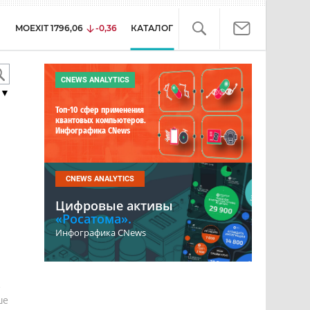
MOEXIT
1796,06
-0,36
КАТАЛОГ
CNEWS ANALYTICS
▼
Топ-10 сфер применения
квантовых компьютеров.
Инфографика CNews
CNEWS ANALYTICS
Цифровые активы
«Росатома».
Инфографика CNews
е
ше