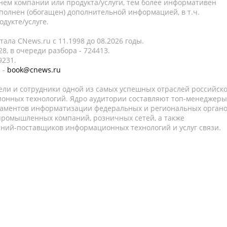
нем компании или продукта/услуги, тем более информативен
полнен (обогащен) дополнительной информацией, в т.ч.
дукте/услуге.
ала CNews.ru c 11.1998 до 08.2026 годы.
8, в очереди разбора - 724413.
9231.
 -
book@cnews.ru
ели и сотрудники одной из самых успешных отраслей российск
онных технологий. Ядро аудитории составляют топ-менеджеры
таментов информатизации федеральных и региональных орган
 промышленных компаний, розничных сетей, а также
аний-поставщиков информационных технологий и услуг связи.