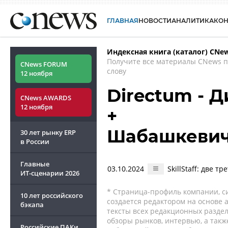
ГЛАВНАЯ
НОВОСТИ
АНАЛИТИКА
КО
Индексная книга (каталог) CNe
Получите все материалы CNews 
CNews FORUM
слову
12 ноября
Directum - 
CNews AWARDS
12 ноября
+
Шабашкевич
30 лет рынку ERP
в России
Главные
03.10.2024
SkillStaff: две 
ИТ-сценарии
2026
* Страница-профиль компании, сис
10 лет российского
создается редактором на основе
бэкапа
тексты всех редакционных раздел
обзоры рынков, интервью, а такж
Российские ПАКи