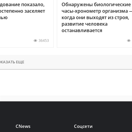
дование показало,
Обнаружены биологические
остепенно заселяет
часы-хронометр организма 
нью
когда они выходят из строя,
развитие человека
останавливается
36453
КАЗАТЬ ЕЩЕ
CNews
Соцсети