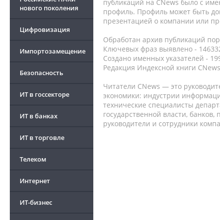
публикаций на CNews было с име
нового поколения
профиль. Профиль может быть до
презентацией о компании или про
Цифровизация
Обработан архив публикаций порт
Ключевых фраз выявлено - 146332
Импортозамещение
Создано именных указателей - 19
Редакция Индексной книги CNews
Безопасность
Читатели CNews — это руководит
ИТ в госсекторе
экономики: индустрии информаци
технические специалисты депар
государственной власти, банков,
ИТ в банках
руководители и сотрудники комп
ИТ в торговле
Телеком
Интернет
ИТ-бизнес