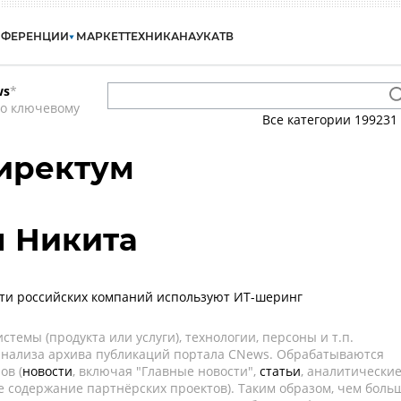
НФЕРЕНЦИИ
МАРКЕТ
ТЕХНИКА
НАУКА
ТВ
ws
*
по ключевому
Все категории
199231
Директум
 Никита
трети российских компаний используют ИТ-шеринг
темы (продукта или услуги), технологии, персоны и т.п.
 анализа архива публикаций портала CNews. Обрабатываются
ов (
новости
, включая "Главные новости",
статьи
, аналитически
е содержание партнёрских проектов). Таким образом, чем боль