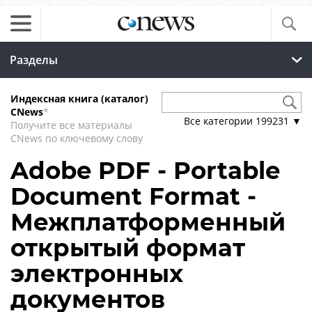
Разделы
Индексная книга (каталог)
CNews
*
Все категории
199231
▼
Получите все материалы
CNews по ключевому слову
Adobe PDF - Portable
Document Format -
Межплатформенный
открытый формат
электронных
документов