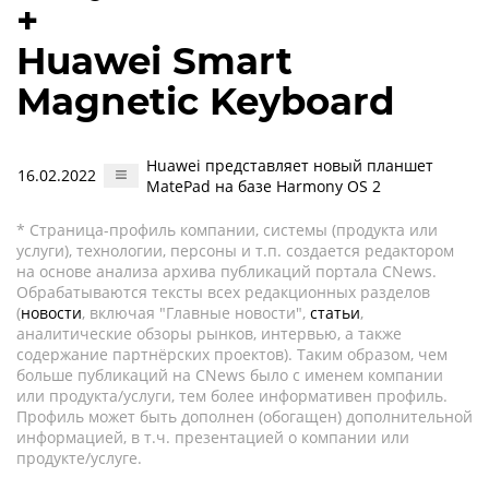
+
Huawei Smart
Magnetic Keyboard
Huawei представляет новый планшет
16.02.2022
MatePad на базе Harmony OS 2
* Страница-профиль компании, системы (продукта или
услуги), технологии, персоны и т.п. создается редактором
на основе анализа архива публикаций портала CNews.
Обрабатываются тексты всех редакционных разделов
(
новости
, включая "Главные новости",
статьи
,
аналитические обзоры рынков, интервью, а также
содержание партнёрских проектов). Таким образом, чем
больше публикаций на CNews было с именем компании
или продукта/услуги, тем более информативен профиль.
Профиль может быть дополнен (обогащен) дополнительной
информацией, в т.ч. презентацией о компании или
продукте/услуге.