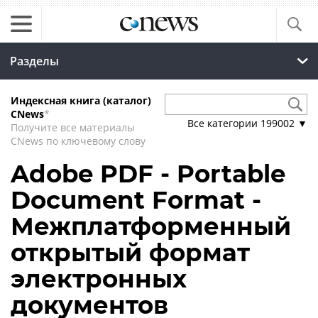
Разделы
Индексная книга (каталог)
CNews
*
Все категории
199002
▼
Получите все материалы
CNews по ключевому слову
Adobe PDF - Portable
Document Format -
Межплатформенный
открытый формат
электронных
документов