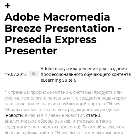
+
Adobe Macromedia
Breeze Presentation -
Presedia Express
Presenter
Adobe выпустила решение для создания
19.07.2012
профессионального обучающего контента
eLearning Suite 6
* Страница-профиль компании, системы (продукта или
услуги), технологии, персоны и т.п. создается редактором
на основе анализа архива публикаций портала CNews.
Обрабатываются тексты всех редакционных разделов
(
новости
, включая "Главные новости",
статьи
,
аналитические обзоры рынков, интервью, а также
содержание партнёрских проектов). Таким образом, чем
больше публикаций на CNews было с именем компании