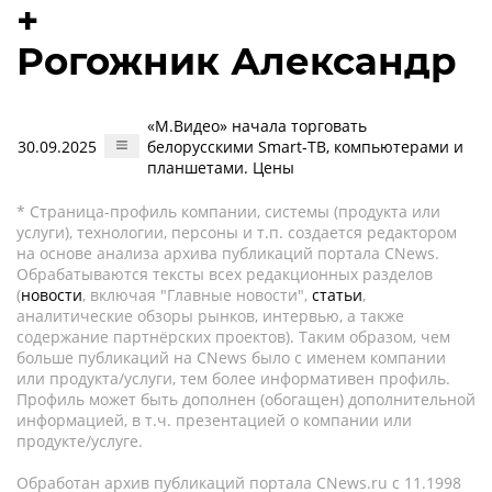
+
Рогожник Александр
«М.Видео» начала торговать
30.09.2025
белорусскими Smart-ТВ, компьютерами и
планшетами. Цены
* Страница-профиль компании, системы (продукта или
услуги), технологии, персоны и т.п. создается редактором
на основе анализа архива публикаций портала CNews.
Обрабатываются тексты всех редакционных разделов
(
новости
, включая "Главные новости",
статьи
,
аналитические обзоры рынков, интервью, а также
содержание партнёрских проектов). Таким образом, чем
больше публикаций на CNews было с именем компании
или продукта/услуги, тем более информативен профиль.
Профиль может быть дополнен (обогащен) дополнительной
информацией, в т.ч. презентацией о компании или
продукте/услуге.
Обработан архив публикаций портала CNews.ru c 11.1998