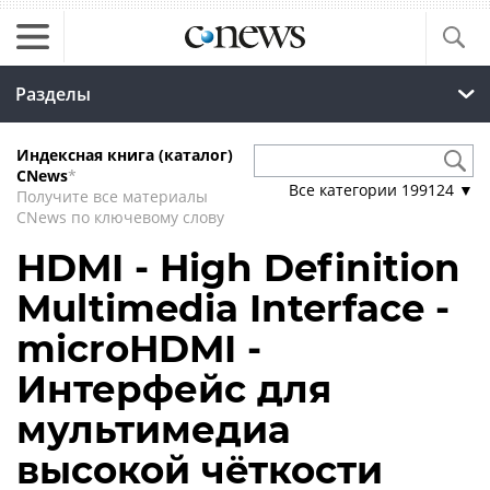
Разделы
Индексная книга (каталог)
CNews
*
Все категории
199124
▼
Получите все материалы
CNews по ключевому слову
HDMI - High Definition
Multimedia Interface -
microHDMI -
Интерфейс для
мультимедиа
высокой чёткости