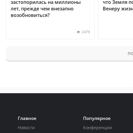
застопорилась на миллионы
что Земля п
лет, прежде чем внезапно
Венеру жиз
возобновиться?
2479
ПО
Главное
Популярное
Новости
Конференции