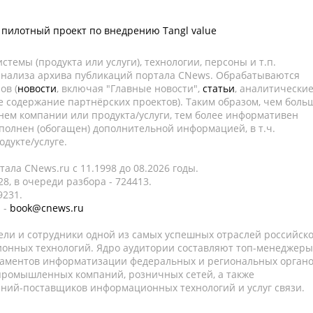
пилотный проект по внедрению Tangl value
темы (продукта или услуги), технологии, персоны и т.п.
 анализа архива публикаций портала CNews. Обрабатываются
ов (
новости
, включая "Главные новости",
статьи
, аналитически
е содержание партнёрских проектов). Таким образом, чем боль
нем компании или продукта/услуги, тем более информативен
полнен (обогащен) дополнительной информацией, в т.ч.
дукте/услуге.
ала CNews.ru c 11.1998 до 08.2026 годы.
8, в очереди разбора - 724413.
9231.
 -
book@cnews.ru
ели и сотрудники одной из самых успешных отраслей российск
онных технологий. Ядро аудитории составляют топ-менеджеры
таментов информатизации федеральных и региональных орган
 промышленных компаний, розничных сетей, а также
аний-поставщиков информационных технологий и услуг связи.