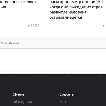
остепенно заселяет
часы-хронометр организма 
нью
когда они выходят из строя,
развитие человека
останавливается
36459
КАЗАТЬ ЕЩЕ
CNews
Соцсети
Об издании
Max