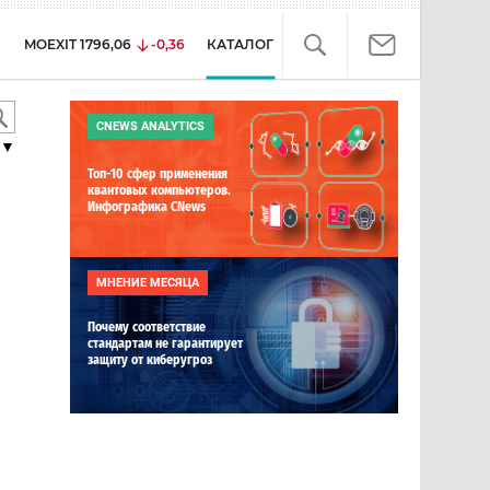
MOEXIT
1796,06
-0,36
КАТАЛОГ
CNEWS ANALYTICS
▼
Топ-10 сфер применения
квантовых компьютеров.
Инфографика CNews
МНЕНИЕ МЕСЯЦА
Почему соответствие
стандартам не гарантирует
защиту от киберугроз