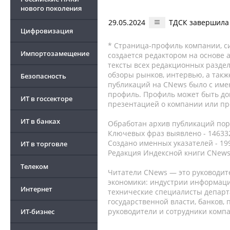
нового поколения
29.05.2024
ТДСК завершила 
Цифровизация
* Страница-профиль компании, сис
Импортозамещение
создается редактором на основе
тексты всех редакционных раздел
обзоры рынков, интервью, а такж
Безопасность
публикаций на CNews было с име
профиль. Профиль может быть до
ИТ в госсекторе
презентацией о компании или про
ИТ в банках
Обработан архив публикаций порт
Ключевых фраз выявлено - 146332
Создано именных указателей - 19
ИТ в торговле
Редакция Индексной книги CNews
Телеком
Читатели CNews — это руководит
экономики: индустрии информаци
Интернет
технические специалисты депар
государственной власти, банков,
руководители и сотрудники комп
ИТ-бизнес