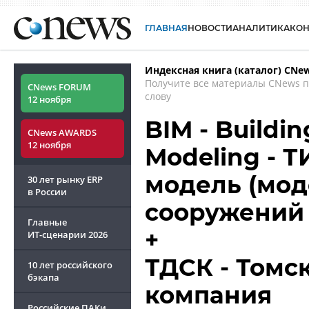
ГЛАВНАЯ
НОВОСТИ
АНАЛИТИКА
КО
Индексная книга (каталог) CNe
Получите все материалы CNews 
CNews FORUM
слову
12 ноября
BIM - Buildi
CNews AWARDS
12 ноября
Modeling - 
модель (мод
30 лет рынку ERP
в России
сооружений
Главные
+
ИТ-сценарии
2026
ТДСК - Томс
10 лет российского
бэкапа
компания
Российские ПАКи