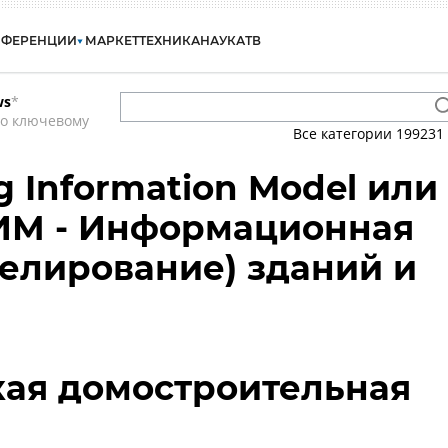
НФЕРЕНЦИИ
МАРКЕТ
ТЕХНИКА
НАУКА
ТВ
ws
*
по ключевому
Все категории
199231
ng Information Model или
ТИМ - Информационная
елирование) зданий и
кая домостроительная