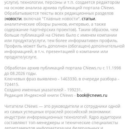
услуги), технологии, персоны и т.п. создается редактором
на основе анализа архива публикаций портала CNews.
Обрабатываются тексты всех редакционных разделов
(
новости
, включая "Главные новости",
статьи
,
аналитические обзоры рынков, интервью, а также
содержание партнёрских проектов). Таким образом, чем
больше публикаций на CNews было с именем компании
или продукта/услуги, тем более информативен профиль.
Профиль может быть дополнен (обогащен) дополнительной
информацией, в т.ч. презентацией о компании или
продукте/услуге.
Обработан архив публикаций портала CNews.ru c 11.1998
до 08.2026 годы.
Ключевых фраз выявлено - 1463330, в очереди разбора -
724415.
Создано именных указателей - 199231.
Редакция Индексной книги CNews -
book@cnews.ru
Читатели CNews — это руководители и сотрудники одной
из самых успешных отраслей российской экономики:
индустрии информационных технологий. Ядро аудитории
составляют топ-менеджеры и технические специалисты
департаментов информатизации федеральных и