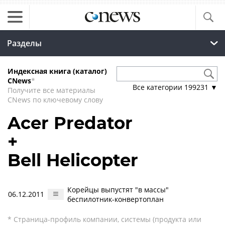
Разделы
Индексная книга (каталог)
CNews
*
Все категории
199231
▼
Получите все материалы
CNews по ключевому слову
Acer Predator
+
Bell Helicopter
Корейцы выпустят "в массы"
06.12.2011
беспилотник-конвертоплан
* Страница-профиль компании, системы (продукта или