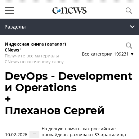
Разделы
Индексная книга (каталог)
CNews
*
Все категории
199231
▼
Получите все материалы
CNews по ключевому слову
DevOps - Development
и Operations
+
Плеханов Сергей
На долгую память: как российские
10.02.2026
провайдеры развивают S3-хранилища