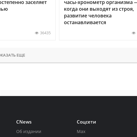
остепенно заселяет
часы-хронометр организма 
нью
когда они выходят из строя,
развитие человека
останавливается
36435
КАЗАТЬ ЕЩЕ
CNews
Соцсети
Об издании
Max