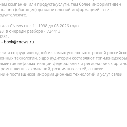
нем компании или продукта/услуги, тем более информативен
полнен (обогащен) дополнительной информацией, в т.ч.
дукте/услуге.
ала CNews.ru c 11.1998 до 08.2026 годы.
8, в очереди разбора - 724413.
9231.
 -
book@cnews.ru
ели и сотрудники одной из самых успешных отраслей российск
онных технологий. Ядро аудитории составляют топ-менеджеры
таментов информатизации федеральных и региональных орган
 промышленных компаний, розничных сетей, а также
аний-поставщиков информационных технологий и услуг связи.