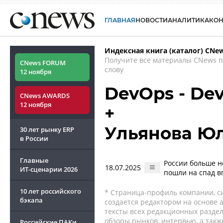
ГЛАВНАЯ
НОВОСТИ
АНАЛИТИКА
КО
Индексная книга (каталог) CNe
Получите все материалы CNews 
CNews FORUM
слову
12 ноября
DevOps - Dev
CNews AWARDS
12 ноября
+
Ульянова Ю
30 лет рынку ERP
в России
Главные
России больше н
18.07.2025
ИТ-сценарии
2026
пошли на спад в
10 лет российского
* Страница-профиль компании, сис
бэкапа
создается редактором на основе
тексты всех редакционных раздел
обзоры рынков, интервью, а такж
Российские ПАКи