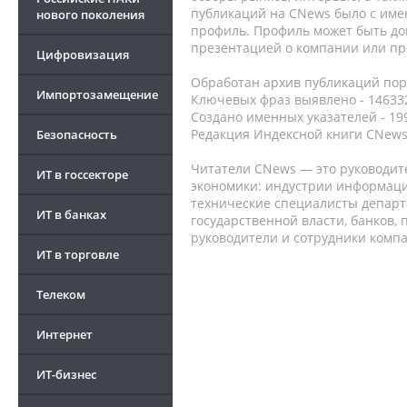
публикаций на CNews было с име
нового поколения
профиль. Профиль может быть до
презентацией о компании или про
Цифровизация
Обработан архив публикаций порт
Импортозамещение
Ключевых фраз выявлено - 146332
Создано именных указателей - 19
Редакция Индексной книги CNews
Безопасность
Читатели CNews — это руководит
ИТ в госсекторе
экономики: индустрии информаци
технические специалисты депар
ИТ в банках
государственной власти, банков,
руководители и сотрудники комп
ИТ в торговле
Телеком
Интернет
ИТ-бизнес