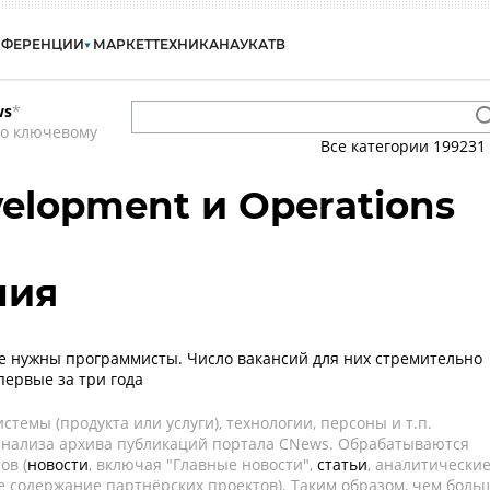
НФЕРЕНЦИИ
МАРКЕТ
ТЕХНИКА
НАУКА
ТВ
ws
*
по ключевому
Все категории
199231
elopment и Operations
лия
е нужны программисты. Число вакансий для них стремительно
первые за три года
темы (продукта или услуги), технологии, персоны и т.п.
 анализа архива публикаций портала CNews. Обрабатываются
ов (
новости
, включая "Главные новости",
статьи
, аналитически
е содержание партнёрских проектов). Таким образом, чем боль