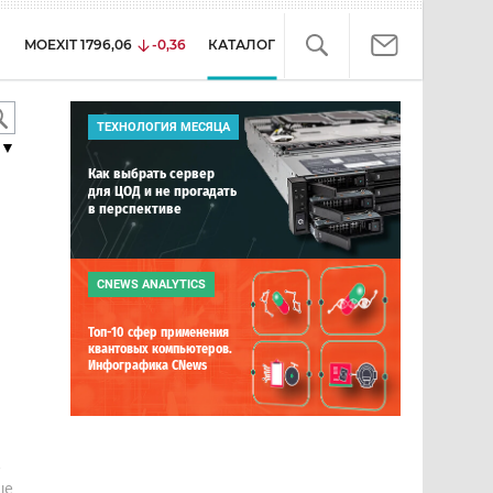
MOEXIT
1796,06
-0,36
КАТАЛОГ
ТЕХНОЛОГИЯ МЕСЯЦА
▼
Как выбрать сервер
для ЦОД и не прогадать
в перспективе
CNEWS ANALYTICS
Топ-10 сфер применения
квантовых компьютеров.
Инфографика CNews
е
ше