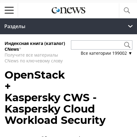
Разделы
Индексная книга (каталог)
CNews
*
Все категории
199002
▼
Получите все материалы
CNews по ключевому слову
OpenStack
+
Kaspersky CWS -
Kaspersky Cloud
Workload Security