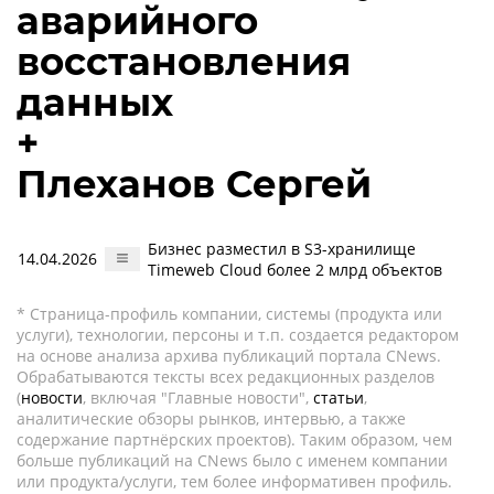
аварийного
восстановления
данных
+
Плеханов Сергей
Бизнес разместил в S3-хранилище
14.04.2026
Timeweb Cloud более 2 млрд объектов
* Страница-профиль компании, системы (продукта или
услуги), технологии, персоны и т.п. создается редактором
на основе анализа архива публикаций портала CNews.
Обрабатываются тексты всех редакционных разделов
(
новости
, включая "Главные новости",
статьи
,
аналитические обзоры рынков, интервью, а также
содержание партнёрских проектов). Таким образом, чем
больше публикаций на CNews было с именем компании
или продукта/услуги, тем более информативен профиль.