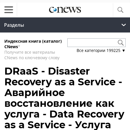
Разделы
Индексная книга (каталог)
CNews
*
Все категории
199225
▼
Получите все материалы
CNews по ключевому слову
DRaaS - Disaster
Recovery as a Service -
Аварийное
восстановление как
услуга - Data Recovery
as a Service - Услуга