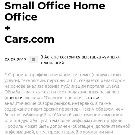
Small Office Home
Office
+
Cars.com
В Астане состоится выставка «умных»
08.05.2013
технологий
* Страница-профиль компании, системы (продукта или
услуги), технологии, персоны и т.п. создается редактором
на основе анализа архива публикаций портала CNews.
Обрабатываются тексты всех редакционных разделов
(
новости
, включая "Главные новости",
статьи
,
аналитические обзоры рынков, интервью, а также
содержание партнёрских проектов). Таким образом, чем
больше публикаций на CNews было с именем компании
или продукта/услуги, тем более информативен профиль.
Профиль может быть дополнен (обогащен) дополнительной
информацией, в т.ч. презентацией о компании или