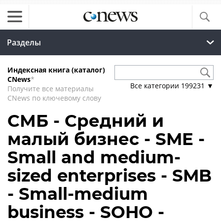
Разделы
Индексная книга (каталог)
CNews
*
Все категории
199231
▼
Получите все материалы
CNews по ключевому слову
СМБ - Средний и
малый бизнес - SME -
Small and medium-
sized enterprises - SMB
- Small-medium
business - SOHO -