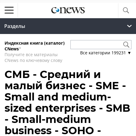
Разделы
Индексная книга (каталог)
CNews
*
Все категории
199231
▼
Получите все материалы
CNews по ключевому слову
СМБ - Средний и
малый бизнес - SME -
Small and medium-
sized enterprises - SMB
- Small-medium
business - SOHO -