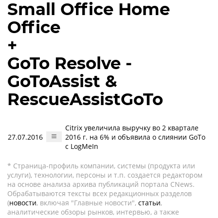
Small Office Home
Office
+
GoTo Resolve -
GoToAssist &
RescueAssistGoTo
Citrix увеличила выручку во 2 квартале
27.07.2016
2016 г. на 6% и объявила о слиянии GoTo
с LogMeIn
* Страница-профиль компании, системы (продукта или
услуги), технологии, персоны и т.п. создается редактором
на основе анализа архива публикаций портала CNews.
Обрабатываются тексты всех редакционных разделов
(
новости
, включая "Главные новости",
статьи
,
аналитические обзоры рынков, интервью, а также