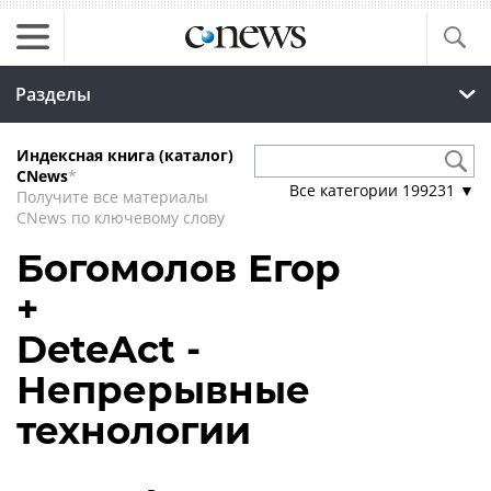
Разделы
Индексная книга (каталог)
CNews
*
Все категории
199231
▼
Получите все материалы
CNews по ключевому слову
Богомолов Егор
+
DeteAct -
Непрерывные
технологии