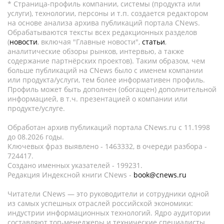
* Страница-профиль компании, системы (продукта или
услуги), технологии, персоны и т.п. создается редактором
на основе анализа архива публикаций портала CNews.
Обрабатываются тексты всех редакционных разделов
(
новости
, включая "Главные новости",
статьи
,
аналитические обзоры рынков, интервью, а также
содержание партнёрских проектов). Таким образом, чем
больше публикаций на CNews было с именем компании
или продукта/услуги, тем более информативен профиль.
Профиль может быть дополнен (обогащен) дополнительной
информацией, в т.ч. презентацией о компании или
продукте/услуге.
Обработан архив публикаций портала CNews.ru c 11.1998
до 08.2026 годы.
Ключевых фраз выявлено - 1463332, в очереди разбора -
724417.
Создано именных указателей - 199231.
Редакция Индексной книги CNews -
book@cnews.ru
Читатели CNews — это руководители и сотрудники одной
из самых успешных отраслей российской экономики:
индустрии информационных технологий. Ядро аудитории
составляют топ-менеджеры и технические специалисты