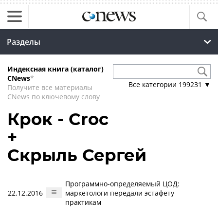
Разделы
Индексная книга (каталог)
CNews
*
Все категории
199231
▼
Получите все материалы
CNews по ключевому слову
Крок - Croc
+
Скрыль Сергей
Программно-определяемый ЦОД:
22.12.2016
маркетологи передали эстафету
практикам