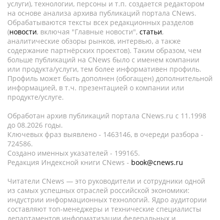
услуги), технологии, персоны и т.п. создается редактором
на основе анализа архива публикаций портала CNews.
Обрабатываются тексты всех редакционных разделов
(
новости
, включая "Главные новости",
статьи
,
аналитические обзоры рынков, интервью, а также
содержание партнёрских проектов). Таким образом, чем
больше публикаций на CNews было с именем компании
или продукта/услуги, тем более информативен профиль.
Профиль может быть дополнен (обогащен) дополнительной
информацией, в т.ч. презентацией о компании или
продукте/услуге.
Обработан архив публикаций портала CNews.ru c 11.1998
до 08.2026 годы.
Ключевых фраз выявлено - 1463146, в очереди разбора -
724586.
Создано именных указателей - 199165.
Редакция Индексной книги CNews -
book@cnews.ru
Читатели CNews — это руководители и сотрудники одной
из самых успешных отраслей российской экономики:
индустрии информационных технологий. Ядро аудитории
составляют топ-менеджеры и технические специалисты
департаментов информатизации федеральных и