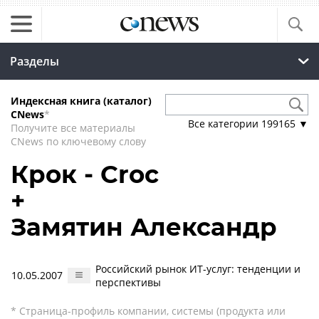
Разделы
Индексная книга (каталог)
CNews
*
Все категории
199165
▼
Получите все материалы
CNews по ключевому слову
Крок - Croc
+
Замятин Александр
Российский рынок ИТ-услуг: тенденции и
10.05.2007
перспективы
* Страница-профиль компании, системы (продукта или