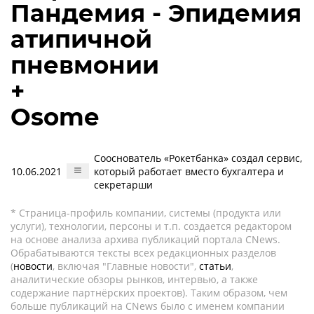
Пандемия - Эпидемия
атипичной
пневмонии
+
Osome
Сооснователь «Рокетбанка» создал сервис,
10.06.2021
который работает вместо бухгалтера и
секретарши
* Страница-профиль компании, системы (продукта или
услуги), технологии, персоны и т.п. создается редактором
на основе анализа архива публикаций портала CNews.
Обрабатываются тексты всех редакционных разделов
(
новости
, включая "Главные новости",
статьи
,
аналитические обзоры рынков, интервью, а также
содержание партнёрских проектов). Таким образом, чем
больше публикаций на CNews было с именем компании