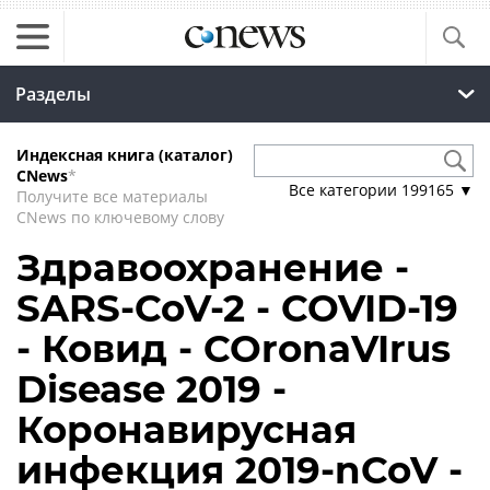
Разделы
Индексная книга (каталог)
CNews
*
Все категории
199165
▼
Получите все материалы
CNews по ключевому слову
Здравоохранение -
SARS-CoV-2 - COVID-19
- Ковид - COronaVIrus
Disease 2019 -
Коронавирусная
инфекция 2019-nCoV -