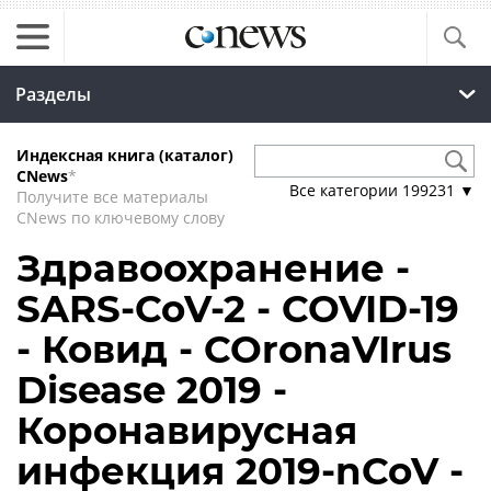
Разделы
Индексная книга (каталог)
CNews
*
Все категории
199231
▼
Получите все материалы
CNews по ключевому слову
Здравоохранение -
SARS-CoV-2 - COVID-19
- Ковид - COronaVIrus
Disease 2019 -
Коронавирусная
инфекция 2019-nCoV -