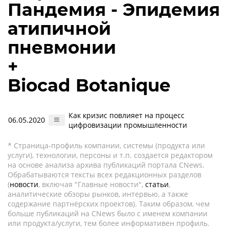
Пандемия - Эпидемия
атипичной
пневмонии
+
Biocad Botanique
Как кризис повлияет на процесс
06.05.2020
цифровизации промышленности
* Страница-профиль компании, системы (продукта или
услуги), технологии, персоны и т.п. создается редактором
на основе анализа архива публикаций портала CNews.
Обрабатываются тексты всех редакционных разделов
(
новости
, включая "Главные новости",
статьи
,
аналитические обзоры рынков, интервью, а также
содержание партнёрских проектов). Таким образом, чем
больше публикаций на CNews было с именем компании
или продукта/услуги, тем более информативен профиль.