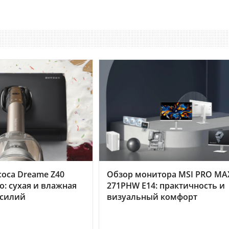
оса Dreame Z40
Обзор монитора MSI PRO MA
o: сухая и влажная
271PHW E14: практичность и
усилий
визуальный комфорт