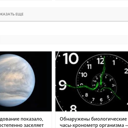
КАЗАТЬ ЕЩЕ
дование показало,
Обнаружены биологические
остепенно заселяет
часы-хронометр организма 