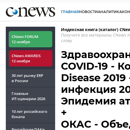
ГЛАВНАЯ
НОВОСТИ
АНАЛИТИКА
КО
Индексная книга (каталог) CNe
Получите все материалы CNews 
CNews FORUM
слову
12 ноября
Здравоохран
CNews AWARDS
12 ноября
COVID-19 - К
Disease 2019
30 лет рынку ERP
в России
инфекция 20
Главные
Эпидемия а
ИТ-сценарии
2026
+
10 лет российского
бэкапа
ОКАС - Объ
Российские ПАКи