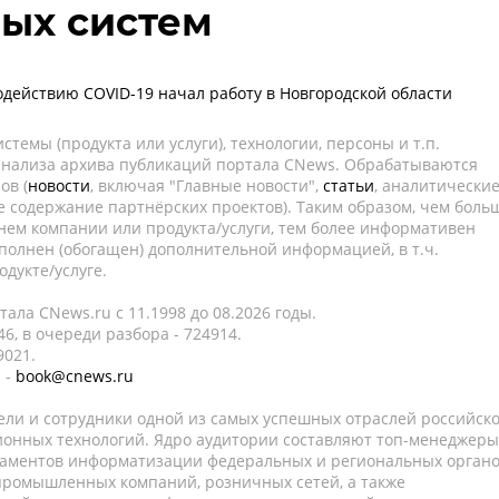
ых систем
одействию COVID-19 начал работу в Новгородской области
темы (продукта или услуги), технологии, персоны и т.п.
 анализа архива публикаций портала CNews. Обрабатываются
ов (
новости
, включая "Главные новости",
статьи
, аналитически
е содержание партнёрских проектов). Таким образом, чем боль
нем компании или продукта/услуги, тем более информативен
полнен (обогащен) дополнительной информацией, в т.ч.
дукте/услуге.
ала CNews.ru c 11.1998 до 08.2026 годы.
6, в очереди разбора - 724914.
9021.
 -
book@cnews.ru
ели и сотрудники одной из самых успешных отраслей российск
онных технологий. Ядро аудитории составляют топ-менеджеры
таментов информатизации федеральных и региональных орган
 промышленных компаний, розничных сетей, а также