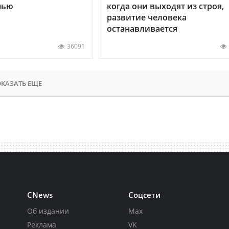
нью
когда они выходят из строя,
развитие человека
останавливается
36091
КАЗАТЬ ЕЩЕ
CNews
Соцсети
Об издании
Max
Реклама
VK