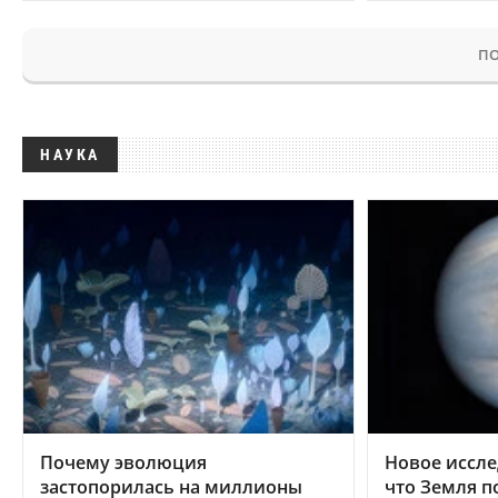
ПО
НАУКА
Почему эволюция
Новое иссле
застопорилась на миллионы
что Земля п