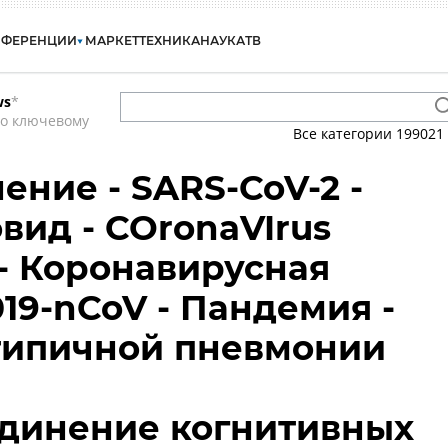
НФЕРЕНЦИИ
МАРКЕТ
ТЕХНИКА
НАУКА
ТВ
ws
*
по ключевому
Все категории
199021
ение - SARS-CoV-2 -
овид - COronaVIrus
 - Коронавирусная
19-nCoV - Пандемия -
типичной пневмонии
единение когнитивных