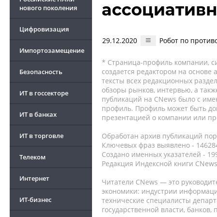
ассоциативн
нового поколения
Цифровизация
29.12.2020
Робот по против
Импортозамещение
* Страница-профиль компании, сис
создается редактором на основе
Безопасность
тексты всех редакционных раздел
обзоры рынков, интервью, а такж
ИТ в госсекторе
публикаций на CNews было с име
профиль. Профиль может быть до
ИТ в банках
презентацией о компании или про
ИТ в торговле
Обработан архив публикаций порт
Ключевых фраз выявлено - 146284
Создано именных указателей - 19
Телеком
Редакция Индексной книги CNews
Интернет
Читатели CNews — это руководит
экономики: индустрии информаци
ИТ-бизнес
технические специалисты депар
государственной власти, банков,