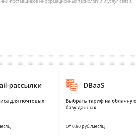
аний-поставщиков информационных технологий и услуг связи.
ail-рассылки
DBaaS
иса для почтовых
Выбрать тариф на облачну
базу данных
месяц
От 0.80 руб./месяц