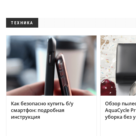
ТЕХНИКА
Как безопасно купить б/у
Обзор пылес
смартфон: подробная
AquaCycle Pr
инструкция
уборка без 