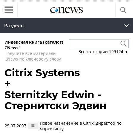
Разделы
Индексная книга (каталог)
CNews
*
Все категории
199124
▼
Получите все материалы
CNews по ключевому слову
Citrix Systems
+
Sternitzky Edwin -
Стернитски Эдвин
Новое назначение в Citrix: директор по
25.07.2007
маркетингу