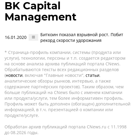
BK Capital
Management
Биткоин показал взрывной рост. Побит
16.01.2020
рекорд скорости удорожания
* Страница-профиль компании, системы (продукта или
услуги), технологии, персоны и т.п. создается редактором
на основе анализа архива публикаций портала CNews.
Обрабатываются тексты всех редакционных разделов
(
новости
, включая "Главные новости",
статьи
,
аналитические обзоры рынков, интервью, а также
содержание партнёрских проектов). Таким образом, чем
больше публикаций на CNews было с именем компании
или продукта/услуги, тем более информативен профиль.
Профиль может быть дополнен (обогащен) дополнительной
информацией, в т.ч. презентацией о компании или
продукте/услуге.
Обработан архив публикаций портала CNews.ru c 11.1998
до 08.2026 годы.