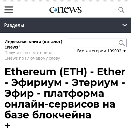
Разделы
Индексная книга (каталог)
CNews
*
Все категории
199002
▼
Получите все материалы
CNews по ключевому слову
Ethereum (ETH) - Ether
- Эфириум - Этериум -
Эфир - платформа
онлайн-сервисов на
базе блокчейна
+