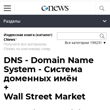
Разделы
Индексная книга (каталог)
CNews
*
Все категории
199231
▼
Получите все материалы
CNews по ключевому слову
DNS - Domain Name
System - Система
доменных имён
+
Wall Street Market