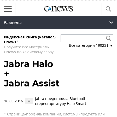
Разделы
Индексная книга (каталог)
CNews
*
Все категории
199231
▼
Получите все материалы
CNews по ключевому слову
Jabra Halo
+
Jabra Assist
Jabra представила Bluetooth-
16.09.2016
стереогарнитуру Halo Smart
* Страница-профиль компании, системы (продукта или