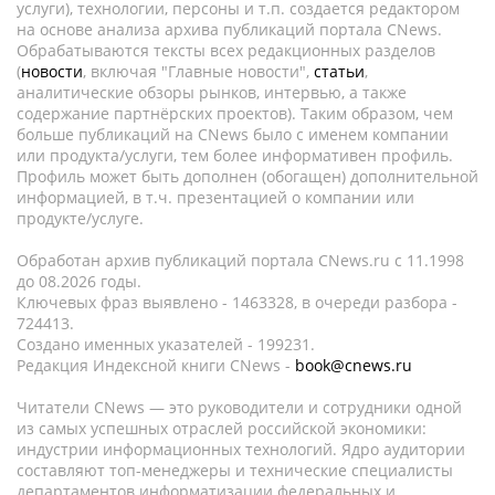
услуги), технологии, персоны и т.п. создается редактором
на основе анализа архива публикаций портала CNews.
Обрабатываются тексты всех редакционных разделов
(
новости
, включая "Главные новости",
статьи
,
аналитические обзоры рынков, интервью, а также
содержание партнёрских проектов). Таким образом, чем
больше публикаций на CNews было с именем компании
или продукта/услуги, тем более информативен профиль.
Профиль может быть дополнен (обогащен) дополнительной
информацией, в т.ч. презентацией о компании или
продукте/услуге.
Обработан архив публикаций портала CNews.ru c 11.1998
до 08.2026 годы.
Ключевых фраз выявлено - 1463328, в очереди разбора -
724413.
Создано именных указателей - 199231.
Редакция Индексной книги CNews -
book@cnews.ru
Читатели CNews — это руководители и сотрудники одной
из самых успешных отраслей российской экономики:
индустрии информационных технологий. Ядро аудитории
составляют топ-менеджеры и технические специалисты
департаментов информатизации федеральных и