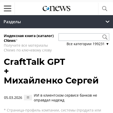
Разделы
Индексная книга (каталог)
CNews
*
Все категории
199231
▼
Получите все материалы
CNews по ключевому слову
CraftTalk GPT
+
Михайленко Сергей
ИИ в клиентском сервисе банков не
05.03.2026
оправдал надежд
* Страница-профиль компании, системы (продукта или