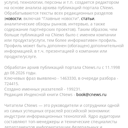
услуги), технологии, персоны и т.п. создается редактором
на основе анализа архива публикаций портала CNews.
Обрабатываются тексты всех редакционных разделов
(
новости
, включая "Главные новости",
статьи
,
аналитические обзоры рынков, интервью, а также
содержание партнёрских проектов). Таким образом, чем
больше публикаций на CNews было с именем компании
или продукта/услуги, тем более информативен профиль.
Профиль может быть дополнен (обогащен) дополнительной
информацией, в т.ч. презентацией о компании или
продукте/услуге.
Обработан архив публикаций портала CNews.ru c 11.1998
до 08.2026 годы.
Ключевых фраз выявлено - 1463330, в очереди разбора -
724415.
Создано именных указателей - 199231.
Редакция Индексной книги CNews -
book@cnews.ru
Читатели CNews — это руководители и сотрудники одной
из самых успешных отраслей российской экономики:
индустрии информационных технологий. Ядро аудитории
составляют топ-менеджеры и технические специалисты
департаментов информатизации федеральных и