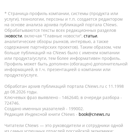
* Страница-профиль компании, системы (продукта или
услуги), технологии, персоны и т.п. создается редактором
на основе анализа архива публикаций портала CNews.
Обрабатываются тексты всех редакционных разделов
(
новости
, включая "Главные новости",
статьи
,
аналитические обзоры рынков, интервью, а также
содержание партнёрских проектов). Таким образом, чем
больше публикаций на CNews было с именем компании
или продукта/услуги, тем более информативен профиль.
Профиль может быть дополнен (обогащен) дополнительной
информацией, в т.ч. презентацией о компании или
продукте/услуге.
Обработан архив публикаций портала CNews.ru c 11.1998
до 08.2026 годы.
Ключевых фраз выявлено - 1462640, в очереди разбора -
724746.
Создано именных указателей - 199002.
Редакция Индексной книги CNews -
book@cnews.ru
Читатели CNews — это руководители и сотрудники одной
из самых успешных отраслей российской экономики: