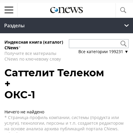
Разделы
Индексная книга (каталог)
CNews
*
Все категории
199231
▼
Получите все материалы
CNews по ключевому слову
Саттелит Телеком
+
ОКС-1
Ничего не найдено
* Страница-профиль компании, системы (продукта или
услуги), технологии, персоны и т.п. создается редактором
на основе анализа архива публикаций портала CNews.