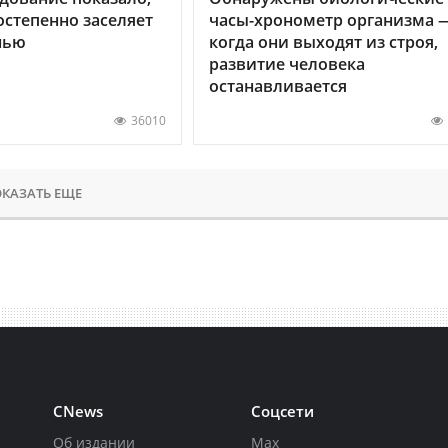
остепенно заселяет
часы-хронометр организма 
нью
когда они выходят из строя,
развитие человека
останавливается
36010
КАЗАТЬ ЕЩЕ
CNews
Соцсети
Об издании
Max