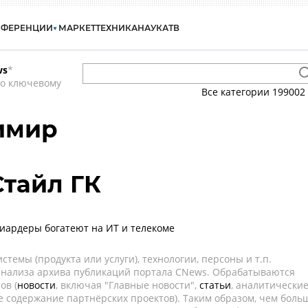
НФЕРЕНЦИИ
МАРКЕТ
ТЕХНИКА
НАУКА
ТВ
ws
*
по ключевому
Все категории
199002
имир
-Стайл ГК
иардеры богатеют на ИТ и телекоме
темы (продукта или услуги), технологии, персоны и т.п.
 анализа архива публикаций портала CNews. Обрабатываются
ов (
новости
, включая "Главные новости",
статьи
, аналитически
е содержание партнёрских проектов). Таким образом, чем боль