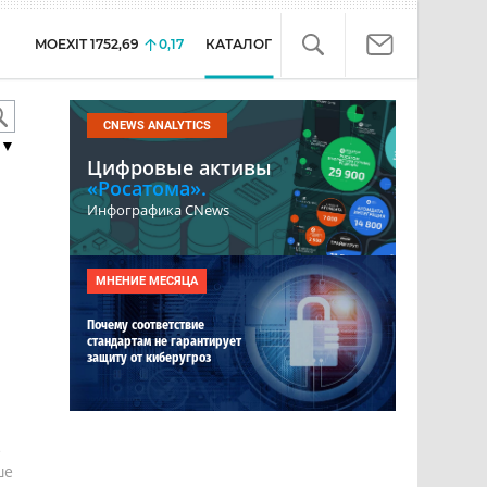
MOEXIT
1752,69
0,17
КАТАЛОГ
CNEWS ANALYTICS
▼
Цифровые активы
«Росатома».
Инфографика CNews
МНЕНИЕ МЕСЯЦА
Почему соответствие
стандартам не гарантирует
защиту от киберугроз
е
ше