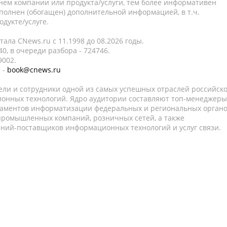
нем компании или продукта/услуги, тем более информативен
полнен (обогащен) дополнительной информацией, в т.ч.
дукте/услуге.
ала CNews.ru c 11.1998 до 08.2026 годы.
0, в очереди разбора - 724746.
9002.
 -
book@cnews.ru
ели и сотрудники одной из самых успешных отраслей российск
онных технологий. Ядро аудитории составляют топ-менеджеры
таментов информатизации федеральных и региональных орган
 промышленных компаний, розничных сетей, а также
аний-поставщиков информационных технологий и услуг связи.