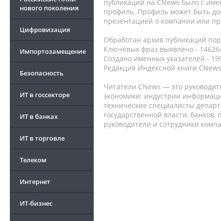
публикаций на CNews было с име
нового поколения
профиль. Профиль может быть до
презентацией о компании или про
Цифровизация
Обработан архив публикаций порт
Ключевых фраз выявлено - 146264
Импортозамещение
Создано именных указателей - 19
Редакция Индексной книги CNews
Безопасность
Читатели CNews — это руководит
ИТ в госсекторе
экономики: индустрии информаци
технические специалисты депар
государственной власти, банков,
ИТ в банках
руководители и сотрудники комп
ИТ в торговле
Телеком
Интернет
ИТ-бизнес