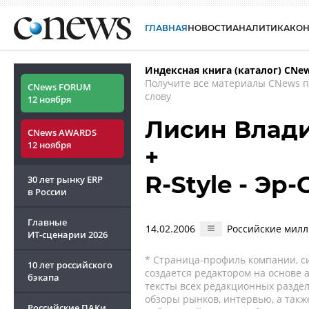
ГЛАВНАЯ
НОВОСТИ
АНАЛИТИКА
КО
Индексная книга (каталог) CNe
Получите все материалы CNews 
CNews FORUM
слову
12 ноября
Лисин Влад
CNews AWARDS
12 ноября
+
R-Style - Эр
30 лет рынку ERP
в России
Главные
14.02.2006
Российские милл
ИТ-сценарии
2026
* Страница-профиль компании, сис
10 лет российского
создается редактором на основе
бэкапа
тексты всех редакционных раздел
обзоры рынков, интервью, а такж
Российские ПАКи