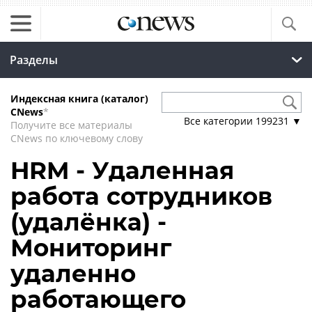
Разделы
Индексная книга (каталог)
CNews
*
Все категории
199231
▼
Получите все материалы
CNews по ключевому слову
HRM - Удаленная
работа сотрудников
(удалёнка) -
Мониторинг
удаленно
работающего