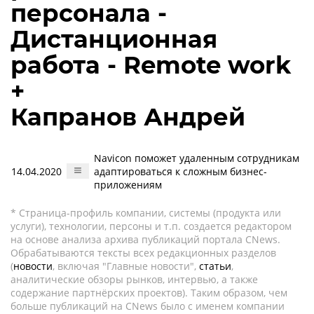
персонала -
Дистанционная
работа - Remote work
+
Капранов Андрей
Navicon поможет удаленным сотрудникам
14.04.2020
адаптироваться к сложным бизнес-
приложениям
* Страница-профиль компании, системы (продукта или
услуги), технологии, персоны и т.п. создается редактором
на основе анализа архива публикаций портала CNews.
Обрабатываются тексты всех редакционных разделов
(
новости
, включая "Главные новости",
статьи
,
аналитические обзоры рынков, интервью, а также
содержание партнёрских проектов). Таким образом, чем
больше публикаций на CNews было с именем компании