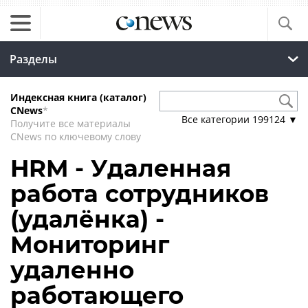
Разделы
Индексная книга (каталог)
CNews
*
Все категории
199124
▼
Получите все материалы
CNews по ключевому слову
HRM - Удаленная
работа сотрудников
(удалёнка) -
Мониторинг
удаленно
работающего