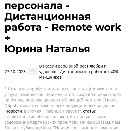
персонала -
Дистанционная
работа - Remote work
+
Юрина Наталья
В России взрывной рост любви к
27.10.2023
удаленке. Дистанционно работает 40%
ИТ-шников
* Страница-профиль компании, системы (продукта или
услуги), технологии, персоны и т.п. создается редактором
на основе анализа архива публикаций портала CNews.
Обрабатываются тексты всех редакционных разделов
(
новости
, включая "Главные новости",
статьи
,
аналитические обзоры рынков, интервью, а также
содержание партнёрских проектов). Таким образом, чем
больше публикаций на CNews было с именем компании