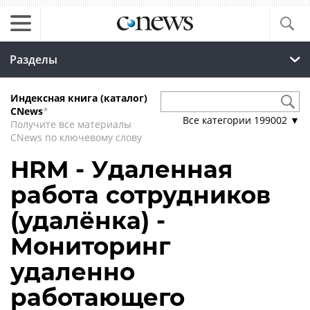
Разделы
Индексная книга (каталог)
CNews
*
Все категории
199002
▼
Получите все материалы
CNews по ключевому слову
HRM - Удаленная
работа сотрудников
(удалёнка) -
Мониторинг
удаленно
работающего