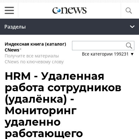
Разделы
Индексная книга (каталог)
CNews
*
Все категории
199231
▼
Получите все материалы
CNews по ключевому слову
HRM - Удаленная
работа сотрудников
(удалёнка) -
Мониторинг
удаленно
работающего