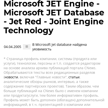
Microsoft JET Engine -
Microsoft JET Database
- Jet Red - Joint Engine
Technology
В Microsoft Jet database найдена
04.04.2005
уязвимость
* Страница-профиль компании, системы (продукта или
услуги), технологии, персоны и т.п. создается редактором
на основе анализа архива публикаций портала CNews.
Обрабатываются тексты всех редакционных разделов
(
новости
, включая "Главные новости",
статьи
,
аналитические обзоры рынков, интервью, а также
содержание партнёрских проектов). Таким образом, чем
больше публикаций на CNews было с именем компании
или продукта/услуги, тем более информативен профиль.
Профиль может быть дополнен (обогащен) дополнительной
информацией, в т.ч. презентацией о компании или