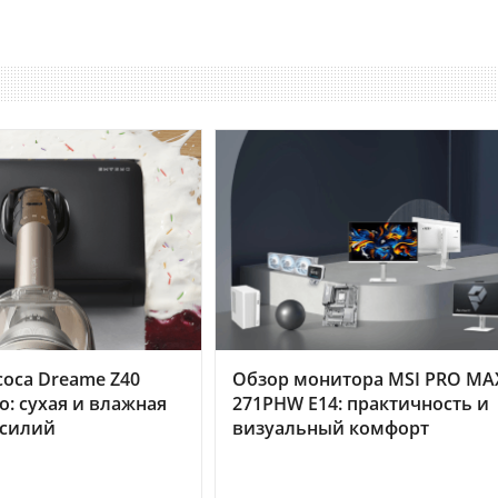
оса Dreame Z40
Обзор монитора MSI PRO MA
o: сухая и влажная
271PHW E14: практичность и
усилий
визуальный комфорт