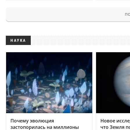
ПО
НАУКА
Почему эволюция
Новое иссле
застопорилась на миллионы
что Земля п