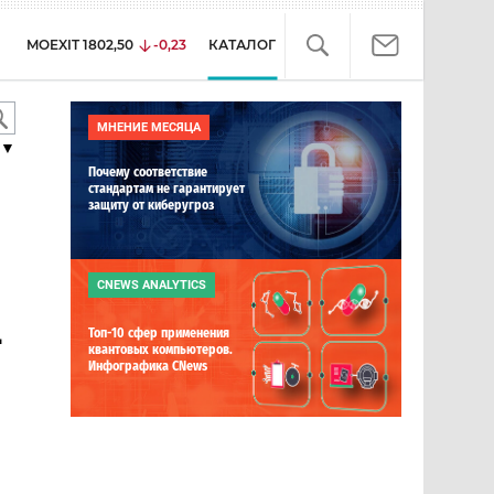
MOEXIT
1802,50
-0,23
КАТАЛОГ
МНЕНИЕ МЕСЯЦА
▼
Почему соответствие
стандартам не гарантирует
защиту от киберугроз
CNEWS ANALYTICS
-
Топ-10 сфер применения
квантовых компьютеров.
Инфографика CNews