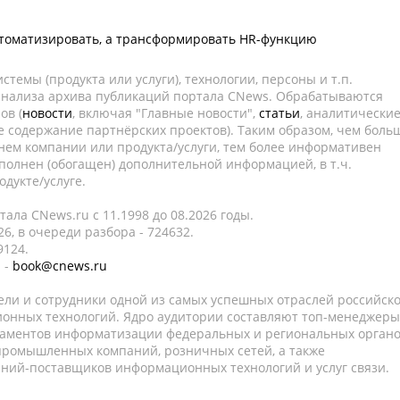
втоматизировать, а трансформировать HR-функцию
темы (продукта или услуги), технологии, персоны и т.п.
 анализа архива публикаций портала CNews. Обрабатываются
ов (
новости
, включая "Главные новости",
статьи
, аналитически
е содержание партнёрских проектов). Таким образом, чем боль
нем компании или продукта/услуги, тем более информативен
полнен (обогащен) дополнительной информацией, в т.ч.
дукте/услуге.
ала CNews.ru c 11.1998 до 08.2026 годы.
6, в очереди разбора - 724632.
9124.
 -
book@cnews.ru
ели и сотрудники одной из самых успешных отраслей российск
онных технологий. Ядро аудитории составляют топ-менеджеры
таментов информатизации федеральных и региональных орган
 промышленных компаний, розничных сетей, а также
аний-поставщиков информационных технологий и услуг связи.