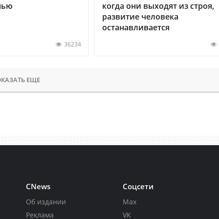
нью
когда они выходят из строя,
развитие человека
останавливается
36234
КАЗАТЬ ЕЩЕ
CNews
Соцсети
Об издании
Max
Реклама
VK