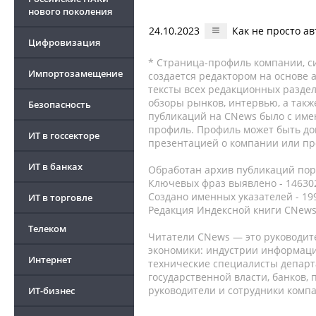
нового поколения
24.10.2023
Как не просто а
Цифровизация
* Страница-профиль компании, сис
Импортозамещение
создается редактором на основе
тексты всех редакционных раздел
обзоры рынков, интервью, а такж
Безопасность
публикаций на CNews было с име
профиль. Профиль может быть до
ИТ в госсекторе
презентацией о компании или про
ИТ в банках
Обработан архив публикаций порт
Ключевых фраз выявлено - 146302
Создано именных указателей - 19
ИТ в торговле
Редакция Индексной книги CNews
Телеком
Читатели CNews — это руководит
экономики: индустрии информаци
Интернет
технические специалисты депар
государственной власти, банков,
руководители и сотрудники комп
ИТ-бизнес