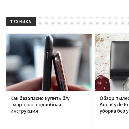
ТЕХНИКА
Как безопасно купить б/у
Обзор пылес
смартфон: подробная
AquaCycle Pr
инструкция
уборка без 