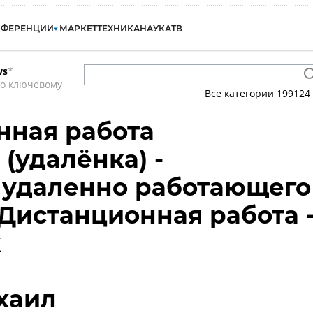
НФЕРЕНЦИИ
МАРКЕТ
ТЕХНИКА
НАУКА
ТВ
ws
*
по ключевому
Все категории
199124
нная работа
(удалёнка) -
 удаленно работающего
 Дистанционная работа 
k
хаил