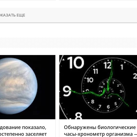
КАЗАТЬ ЕЩЕ
дование показало,
Обнаружены биологические
остепенно заселяет
часы-хронометр организма 