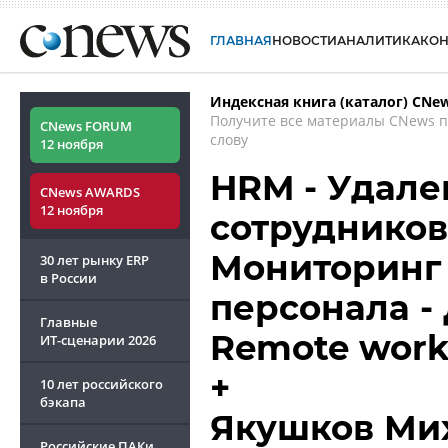
ГЛАВНАЯ
НОВОСТИ
АНАЛИТИКА
КО
Индексная книга (каталог) CNe
Получите все материалы CNews 
CNews FORUM
слову
12 ноября
HRM - Удале
CNews AWARDS
12 ноября
сотрудников 
Мониторинг
30 лет рынку ERP
в России
персонала -
Главные
Remote wor
ИТ-сценарии
2026
+
10 лет российского
бэкапа
Якушков Ми
Российские ПАКи