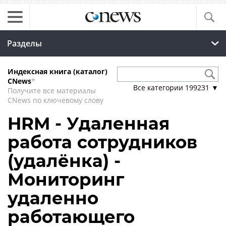
Разделы
Индексная книга (каталог)
CNews
*
Все категории
199231
▼
Получите все материалы
CNews по ключевому слову
HRM - Удаленная
работа сотрудников
(удалёнка) -
Мониторинг
удаленно
работающего