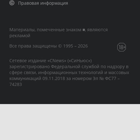
Правовая информация
Материалы, помеченные знаком ■, являются
рекламой
Все права защищены © 1995 – 2026
Сетевое издание «CNews» («СиНьюс»)
зарегистрировано Федеральной службой по надзору в
сфере связи, информационных технологий и массовых
коммуникаций 09.11.2018 за номером Эл № ФС77 –
74283