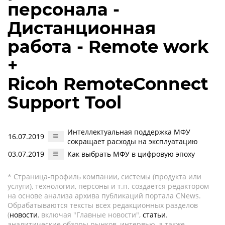
персонала -
Дистанционная
работа - Remote work
+
Ricoh RemoteConnect
Support Tool
Интеллектуальная поддержка МФУ
16.07.2019
сокращает расходы на эксплуатацию
03.07.2019
Как выбрать МФУ в цифровую эпоху
* Страница-профиль компании, системы (продукта или
услуги), технологии, персоны и т.п. создается редактором
на основе анализа архива публикаций портала CNews.
Обрабатываются тексты всех редакционных разделов
(
новости
, включая "Главные новости",
статьи
,
аналитические обзоры рынков, интервью, а также