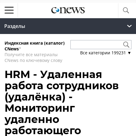
Разделы
Индексная книга (каталог)
CNews
*
Все категории
199231
▼
Получите все материалы
CNews по ключевому слову
HRM - Удаленная
работа сотрудников
(удалёнка) -
Мониторинг
удаленно
работающего