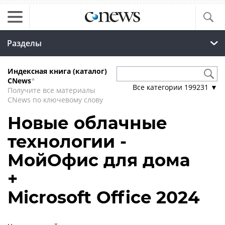
Разделы
Индексная книга (каталог)
CNews
*
Все категории
199231
▼
Получите все материалы
CNews по ключевому слову
Новые облачные
технологии -
МойОфис для дома
+
Microsoft Office 2024