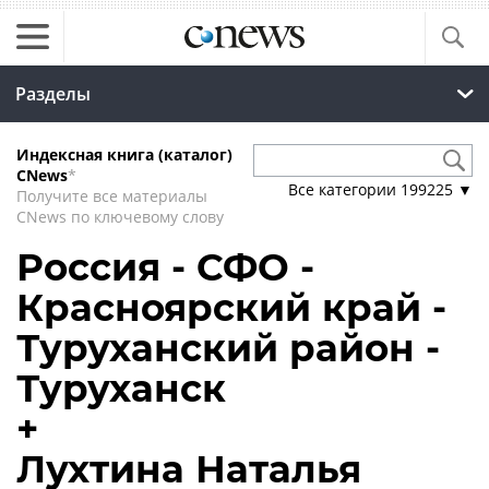
Разделы
Индексная книга (каталог)
CNews
*
Все категории
199225
▼
Получите все материалы
CNews по ключевому слову
Россия - СФО -
Красноярский край -
Туруханский район -
Туруханск
+
Лухтина Наталья